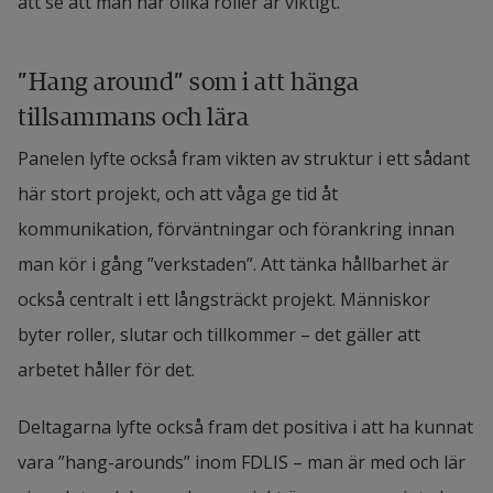
att se att man har olika roller är viktigt.
”Hang around” som i att hänga 
tillsammans och lära
Panelen lyfte också fram vikten av struktur i ett sådant 
här stort projekt, och att våga ge tid åt 
kommunikation, förväntningar och förankring innan 
man kör i gång ”verkstaden”. Att tänka hållbarhet är 
också centralt i ett långsträckt projekt. Människor 
byter roller, slutar och tillkommer – det gäller att 
arbetet håller för det.
Deltagarna lyfte också fram det positiva i att ha kunnat 
vara ”hang-arounds” inom FDLIS – man är med och lär 