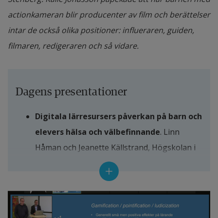
actionkameran blir producenter av film och berättelser
intar de också olika positioner: influeraren, guiden,
filmaren, redigeraren och så vidare.
Dagens presentationer
Digitala lärresursers påverkan på barn och 
elevers hälsa och välbefinnande
. Linn 
Håman och Jeanette Källstrand, Högskolan i 
Halmstad
Aktivt lärande genom film.
 Björn Sjödén, 
Högskolan i Halmstad, Göran Söderlund 
Ängelholms kommun