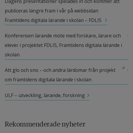
Dagens presentationer spelades in och kommer att 
publiceras längre fram i vår på webbsidan 
Framtidens digitala lärande i skolan – FDLIS 
Konferensen lärande möte med forskare, lärare och 
elever i projektet FDLIS, Framtidens digitala lärande i 
skolan 
Länk till annan webbplats, öppnas i nytt fönster.
Att glo och sno – och andra lärdomar från projekt 
om framtidens digitala lärande i skolan
ULF – utveckling, lärande, forskning
Rekommenderade nyheter