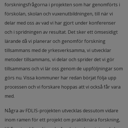
forskningsfrågorna i projekten som har genomförts i 
digitala skolan och bidra till tillgängliga och 
förskolan, skolan och vuxenutbildningen, till när vi 
analoga lärmiljöer för lärande.
delar med oss av vad vi har gjort under konferenser 
och i spridningen av resultat. Det sker ett ömsesidigt 
lärande då vi planerar och genomför forskning 
tillsammans med de yrkesverksamma, vi utvecklar 
metoder tillsammans, vi delar och sprider det vi gör 
tillsammans och vi lär oss genom de uppföljningar som 
görs nu. Vissa kommuner har redan börjat följa upp 
processen och vi forskare hoppas att vi också får vara 
med.
Några av FDLIS-projekten utvecklas dessutom vidare 
inom ramen för ett projekt om praktiknära forskning, 