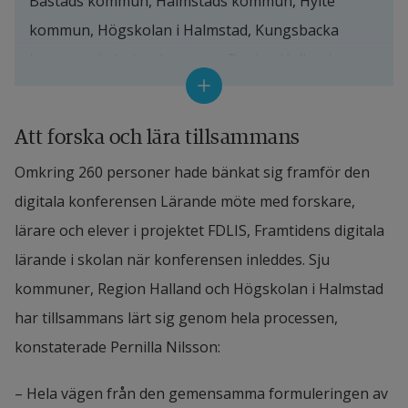
Båstads kommun, Halmstads kommun, Hylte 
kommun, Högskolan i Halmstad, Kungsbacka 
kommun, Laholms kommun, Region Halland, 
Varbergs kommun och Ängelholms kommun för 
att ta ett gemensamt grepp och ett stort 
Att forska och lära tillsammans
kunskapskliv inom skolans digitalisering. Totalt 
Omkring 260 personer hade bänkat sig framför den 
satsade parterna drygt 8 miljoner kronor på 
digitala konferensen Lärande möte med forskare, 
samarbetet under tre år, 2018–2020.
lärare och elever i projektet FDLIS, Framtidens digitala 
De övergripande målen för FDLIS var att förena 
lärande i skolan när konferensen inleddes. Sju 
vetenskap och praktik och på så vis utveckla, pröva 
kommuner, Region Halland och Högskolan i Halmstad 
och utvärdera för att gemensamt samla digitala 
har tillsammans lärt sig genom hela processen, 
lärresurser, verka för en likvärdig skola som är 
konstaterade Pernilla Nilsson:
rustad med digitalt kompetenta skolledare, lärare 
– Hela vägen från den gemensamma formuleringen av 
och barn/elever samt att utveckla ledarskapet i den 