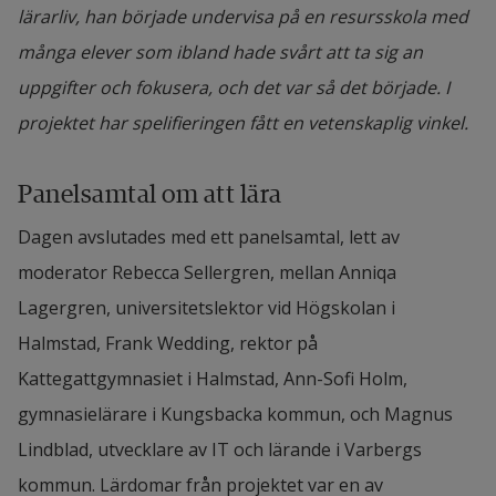
lärarliv, han började undervisa på en resursskola med
Modern visualiseringsteknik som verktyg 
många elever som ibland hade svårt att ta sig an
för bättre språk- och begreppsutveckling.
uppgifter och fokusera, och det var så det började. I
Björn Sjödén, Högskolan i Halmstad, Mats 
projektet har spelifieringen fått en vetenskaplig vinkel.
Gustafsson och Petra Lindblom, Halmstads 
kommun
Panelsamtal om att lära
Kemiundervisning på gymnasieskolan 
Dagen avslutades med ett panelsamtal, lett av 
med hjälp av Augmented Reality
. Per 
moderator Rebecca Sellergren, mellan Anniqa 
Högström, Högskolan i Halmstad, och Ann-
Lagergren, universitetslektor vid Högskolan i 
Sofi Holm, Kungsbacka kommun
Halmstad, Frank Wedding, rektor på 
Actionkameror för att synliggöra elevers 
Kattegattgymnasiet i Halmstad, Ann-Sofi Holm, 
lärande.
 Patrik Lilja Skånberg, Högskolan i 
gymnasielärare i Kungsbacka kommun, och Magnus 
Halmstad, Christian Lorentzen och Magnus 
Lindblad, utvecklare av IT och lärande i Varbergs 
Lindblad, Varbergs kommun
kommun. Lärdomar från projektet var en av 