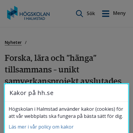
Sök på webbplatsen
Meny
Sök
English
Gå
till
Utbildning
innehåll
Nyheter
Forska, lära och ”hänga” 
Forskning
tillsammans – unikt 
samverkansprojekt avslutades 
Samverkan
stort
Kakor på hh.se
Om Högskolan
På agendan stod skolan och spelifiering, 
Högskolan i Halmstad använder kakor (cookies) för
att vår webbplats ska fungera på bästa sätt för dig.
hälsoaspekter, kameror, AR och VR, 
Läs mer i vår policy om kakor
projektresultat, problematisering av 
Bibliotek