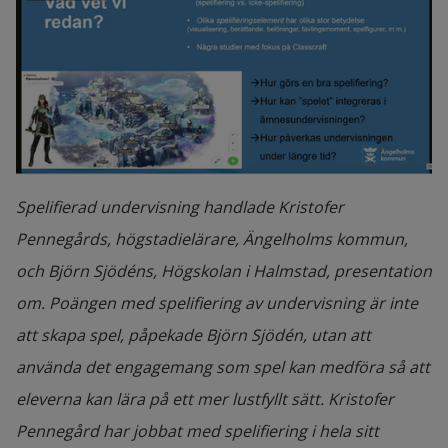
Närmiljö som lärmiljö inom förskolan
. 
Anniqa Lagergren, Högskolan i Halmstad, 
Kalle Jonasson, Högskolan i Halmstad, och 
Johnny Stenberg, Halmstads kommun
Fjärrundervisning: Studiehandledning och 
Spelifierad undervisning handlade Kristofer
modersmål genom fjärrundervisning.
Pennegårds, högstadielärare, Ängelholms kommun,
Hanaa Albert, Zinah Saleh och Per Nyrell, 
och Björn Sjödéns, Högskolan i Halmstad, presentation
Båstads kommun
om. Poängen med spelifiering av undervisning är inte
Digitalt utvärderingsinstrument för barn 
att skapa spel, påpekade Björn Sjödén, utan att
och elevers hälsa och välbefinnande – en 
använda det engagemang som spel kan medföra så att
förstudie
. Linn Håman och Jeanette 
eleverna kan lära på ett mer lustfyllt sätt. Kristofer
Källstrand, Högskolan i Halmstad
Pennegård har jobbat med spelifiering i hela sitt