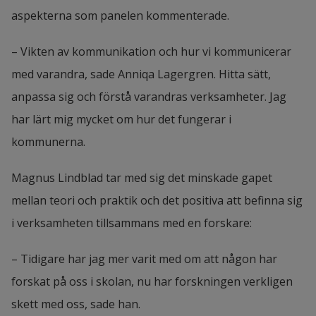
Spelifierad undervisning.
 Björn Sjödén, 
aspekterna som panelen kommenterade.
Högskolan i Halmstad, och Kristofer 
– Vikten av kommunikation och hur vi kommunicerar 
Pennegård, Ängelholms kommun
med varandra, sade Anniqa Lagergren. Hitta sätt, 
Gränsöverskridande programmering.
anpassa sig och förstå varandras verksamheter. Jag 
Patrik Lilja Skånberg, Högskolan i Halmstad, 
har lärt mig mycket om hur det fungerar i 
Henrik Widaeus, Laholms kommun, och 
kommunerna.
Martin Petersson, Laholms kommun
Magnus Lindblad tar med sig det minskade gapet 
Matteappen – användning av digital 
mellan teori och praktik och det positiva att befinna sig 
lärresurs.
 Anette Klarén, Elin Sandström, 
i verksamheten tillsammans med en forskare:
Stefan Thorvaldsson och Björn Amorin, 
Halmstads kommun
– Tidigare har jag mer varit med om att någon har 
forskat på oss i skolan, nu har forskningen verkligen 
VR i undervisningen.
 Anniqa Lagergren, 
skett med oss, sade han.
Högskolan i Halmstad, och Lèv Grünberg, 