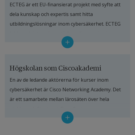
ECTEG är ett EU-finansierat projekt med syfte att 
dela kunskap och expertis samt hitta 
utbildningslösningar inom cybersäkerhet. ECTEG 
jobbar aktivt med att stödja polisorganisationer 
med kunskap och kompetens, vilket görs i 
samarbete med akademiska partner. Deltagare 
som har gått den kurs i cybersäkerhet och 
Högskolan som Ciscoakademi
nätverksteknik som Högskolan håller i blir 
En av de ledande aktörerna för kurser inom 
certifierade Ciscoinstruktörer och kan sprida 
cybersäkerhet är Cisco Networking Academy. Det 
kunskap vidare i sin polisorganisation. Högskolan i 
är ett samarbete mellan lärosäten över hela 
Halmstad är involverad i flera ECTEG-projekt där 
världen och företaget Cisco Systems som 
deltagare utvecklar utbildningsmaterial inom 
tillhandahåller produkter och tjänster inom 
digital forensik och cybersäkerhet.
nätverk och datakommunikation. Högskolan i 