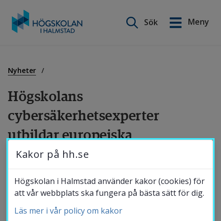
Sök på webbplatsen
Meny
Sök
English
Gå
till
Utbildning
innehåll
Nyheter
Högskolans 
Forskning
cybersäkerhetsexperter 
utbildar europeiska 
Samverkan
polismyndigheter
Kakor på hh.se
Om Högskolan
I slutet av förra året slog svenska 
Högskolan i Halmstad använder kakor (cookies) för
att vår webbplats ska fungera på bästa sätt för dig.
Säkerhetspolisen fast att digitalisering, 
Läs mer i vår policy om kakor
globalisering och teknikutveckling har gjort 
Bibliotek