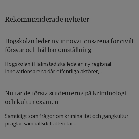
Länk till annan webbplats, öppnas i
ECTEC:s webbplats
Halmstad är en så kallad 
Ciscoakademi
 och ett 
Cisco instruktörs- och träningscenter
. Det innebär 
Rekommenderade nyheter
att Högskolan har rättigheten att utbilda både 
instruktörer och studenter inom Cisco Networking 
Högskolan leder ny innovationsarena för civilt
Academys olika kurser.
försvar och hållbar omställning
Information om Högskolans Ciscoakademi
Högskolan i Halmstad ska leda en ny regional
innovationsarena där offentliga aktörer,...
Nu tar de första studenterna på Kriminologi
och kultur examen
Samtidigt som frågor om kriminalitet och gängkultur
präglar samhälls­debatten tar...