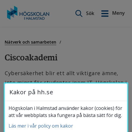
Sök på webbplatsen
Meny
Sök
English
Gå
till
Utbildning
innehåll
Nätverk och samarbeten
Ciscoakademi
Forskning
Cybersäkerhet blir ett allt viktigare ämne, 
inte minst för studenter inom IT. Högskolan i 
Samverkan
Kakor på hh.se
Halmstad bedriver både utbildning och 
forskning inom området och har fått 
Om Högskolan
Högskolan i Halmstad använder kakor (cookies) för
förtroendet att hålla i cybersäkerhetskurser 
att vår webbplats ska fungera på bästa sätt för dig.
för andra lärosäten.
Läs mer i vår policy om kakor
Bibliotek