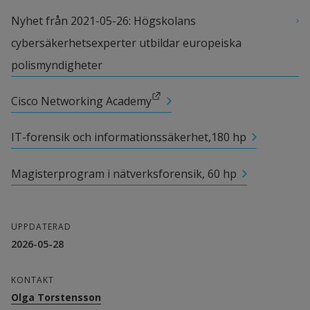
Nyhet från 2021-05-26: Högskolans 
cybersäkerhetsexperter utbildar europeiska 
polismyndigheter
Länk till annan webbplats.
Cisco Networking Academy
IT-forensik och informationssäkerhet,180 hp
Magisterprogram i nätverksforensik, 60 hp
UPPDATERAD
2026-05-28
KONTAKT
Olga Torstensson