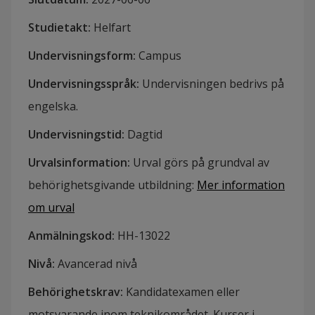
Studietakt
:
Helfart
Undervisningsform
:
Campus
Undervisningsspråk
:
Undervisningen bedrivs på
engelska.
Undervisningstid
:
Dagtid
Urvalsinformation
:
Urval görs på grundval av
behörighetsgivande utbildning
:
Mer information
om urval
Anmälningskod
:
HH-
13022
Nivå
:
Avancerad nivå
Behörighetskrav
:
Kandidatexamen eller
motsvarande inom teknikområdet. Kurser i