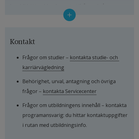
kan bli bättre, bland annat utifrån vad våra 
studenter tycker om sina kurser och sin utbildning. 
Du kan läsa mer om hur det går till här:
Kontakt
Uppföljning program
Frågor om studier – 
kontakta studie- och 
Var sjätte år gör vi också en större utvärdering av 
karriärvägledning
varje program. Du hittar dessa utvärderingar här:
Behörighet, urval, antagning och övriga 
Utvärdering program
frågor – 
kontakta Servicecenter
Frågor om utbildningens innehåll – kontakta 
programansvarig: du hittar kontaktuppgifter 
i rutan med utbildningsinfo.