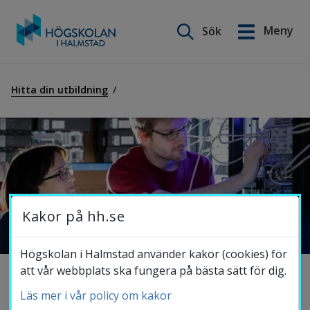
Sök på webbplatsen
Meny
Sök
English
Gå
till
Hitta din utbildning
Utbildning
innehåll
Forskning
Samverkan
Kakor på hh.se
Om Högskolan
Högskolan i Halmstad använder kakor (cookies) för
att vår webbplats ska fungera på bästa sätt för dig.
Magisterprogram i 
Läs mer i vår policy om kakor
Bibliotek