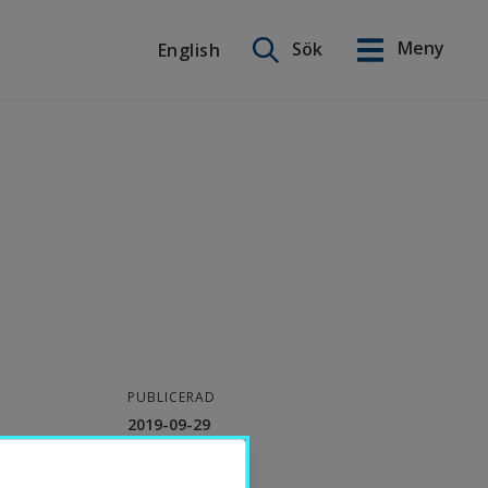
Sök på webbplatsen
Meny
Sök
English
English
PUBLICERAD
2019-09-29
KONTAKT