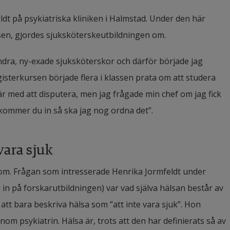
dt på psykiatriska kliniken i Halmstad. Under den här 
n, gjordes sjuksköterske­utbildningen om.
andra, ny-exade sjuksköterskor och därför började jag 
isterkursen började flera i klassen prata om att studera 
är med att disputera, men jag frågade min chef om jag fick 
 kommer du in så ska jag nog ordna det”.
 vara sjuk
om. Frågan som intresserade Henrika Jormfeldt under 
in på forskarutbildningen) var vad själva hälsan består av 
 att bara beskriva hälsa som ”att inte vara sjuk”. Hon 
om psykiatrin. Hälsa är, trots att den har definierats så av 