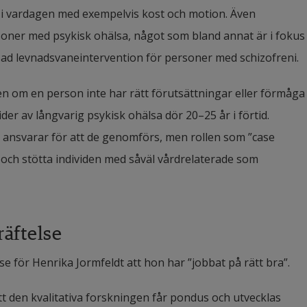
er i vardagen med exempelvis kost och motion. Även 
soner med psykisk ohälsa, något som bland annat är i fokus 
ssad levnadsvaneintervention för personer med schizofreni.
en om en person inte har rätt förutsättningar eller förmåga 
er av långvarig psykisk ohälsa dör 20–25 år i förtid. 
ansvarar för att de genomförs, men rollen som ”case 
och stötta individen med såväl vårdrelaterade som 
räftelse
se för Henrika Jormfeldt att hon har ”jobbat på rätt bra”.
l att den kvalitativa forskningen får pondus och utvecklas 