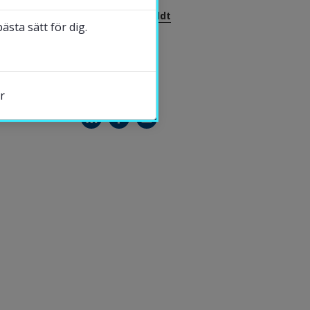
Henrika Jormfeldt
sta sätt för dig.
Professor
r
DELA
s.