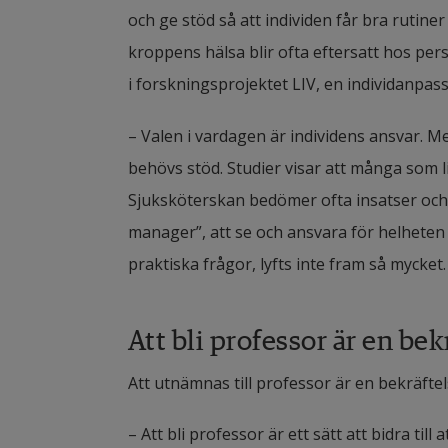
och ge stöd så att individen får bra rutin
kroppens hälsa blir ofta eftersatt hos per
i forskningsprojektet LIV, en individanpa
– Valen i vardagen är individens ansvar. M
behövs stöd. Studier visar att många som lid
Sjuksköterskan bedömer ofta insatser och 
manager”, att se och ansvara för helheten 
praktiska frågor, lyfts inte fram så mycket.
Att bli professor är en bek
Att utnämnas till professor är en bekräftel
– Att bli professor är ett sätt att bidra til