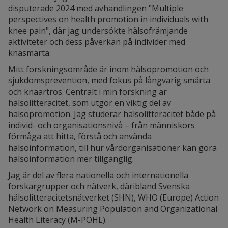
disputerade 2024 med avhandlingen "Multiple
perspectives on health promotion in individuals with
knee pain", där jag undersökte hälsofrämjande
aktiviteter och dess påverkan på individer med
knäsmärta.
Mitt forskningsområde är inom hälsopromotion och
sjukdomsprevention, med fokus på långvarig smärta
och knäartros. Centralt i min forskning är
hälsolitteracitet, som utgör en viktig del av
hälsopromotion. Jag studerar hälsolitteracitet både på
individ- och organisationsnivå – från människors
förmåga att hitta, förstå och använda
hälsoinformation, till hur vårdorganisationer kan göra
hälsoinformation mer tillgänglig.
Jag är del av flera nationella och internationella
forskargrupper och nätverk, däribland Svenska
hälsolitteracitetsnätverket (SHN), WHO (Europe) Action
Network on Measuring Population and Organizational
Health Literacy (M-POHL).