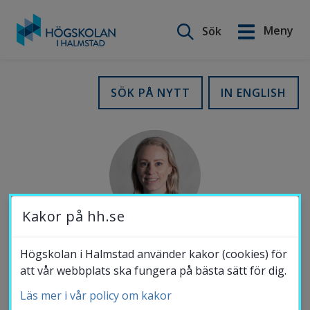
Sök på webbplatsen
Meny
Sök
English
Gå
till
Utbildning
SÖK PÅ NYTT
IN ENGLISH
innehåll
Forskning
Samverkan
Kakor på hh.se
Om Högskolan
Högskolan i Halmstad använder kakor (cookies) för
MOBIL
att vår webbplats ska fungera på bästa sätt för dig.
070-722 68 45
Läs mer i vår policy om kakor
Bibliotek