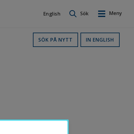
Sök på webbplatsen
Meny
Sök
English
English
SÖK PÅ NYTT
IN ENGLISH