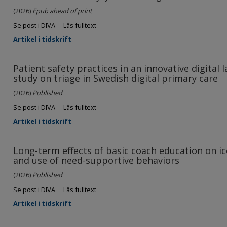
(2026)
Epub ahead of print
Se post i DIVA
Läs fulltext
Artikel i tidskrift
Patient safety practices in an innovative digital 
study on triage in Swedish digital primary care
(2026)
Published
Se post i DIVA
Läs fulltext
Artikel i tidskrift
Long-term effects of basic coach education on ic
and use of need-supportive behaviors
(2026)
Published
Se post i DIVA
Läs fulltext
Artikel i tidskrift