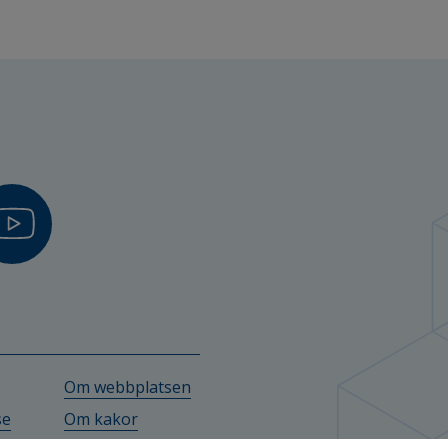
Om webbplatsen
se
Om kakor