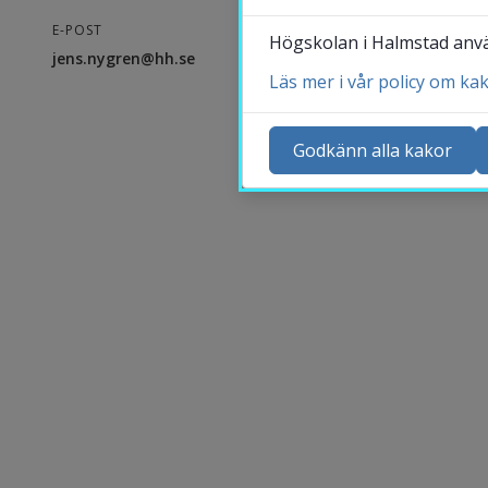
E-POST
Högskolan i Halmstad använ
jens.nygren@hh.se
Läs mer i vår policy om ka
Ko
Ny
Godkänn alla kakor
Ka
Sö
St
Me