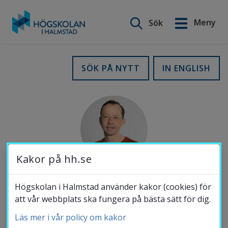
Sök på webbplatsen
Meny
Sök
English
Gå
till
Utbildning
SÖK PÅ NYTT
IN ENGLISH
innehåll
Forskning
Samverkan
Kakor på hh.se
Om Högskolan
Högskolan i Halmstad använder kakor (cookies) för
MOBIL
att vår webbplats ska fungera på bästa sätt för dig.
072-977 36 55
Läs mer i vår policy om kakor
Bibliotek