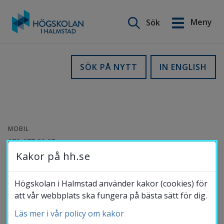
Sök på webbplatsen
Meny
Sök
English
Gå
till
Utbildning
SÖK PÅ NYTT
IN ENGLISH
innehåll
Forskning
MOBIL
Samverkan
072-977 38 27
Kakor på hh.se
E-POST
Om Högskolan
mark.dougherty@hh.se
Högskolan i Halmstad använder kakor (cookies) för
att vår webbplats ska fungera på bästa sätt för dig.
ORCID-
ID
Läs mer i vår policy om kakor
Bibliotek