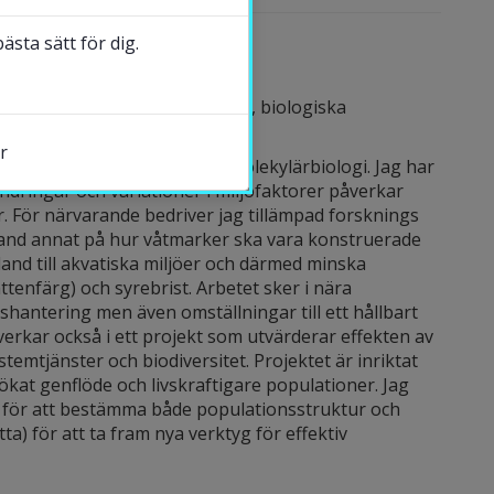
sta sätt för dig.
och Forskare Lunds universitet, biologiska
r
kemi, mikrobiell ekologi och molekylärbiologi. Jag har
ndringar och variationer i miljöfaktorer påverkar
. För närvarande bedriver jag tillämpad forsknings
land annat på hur våtmarker ska vara konstruerade
land till akvatiska miljöer och därmed minska
s.
tenfärg) och syrebrist. Arbetet sker i nära
antering men även omställningar till ett hållbart
erkar också i ett projekt som utvärderar effekten av
stemtjänster och biodiversitet. Projektet är inriktat
 ökat genflöde och livskraftigare populationer. Jag
för att bestämma både populationsstruktur och
tta) för att ta fram nya verktyg för effektiv