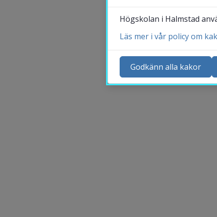
Högskolan i Halmstad använ
Läs mer i vår policy om ka
Ko
Ny
Godkänn alla kakor
Ka
Sö
St
Me