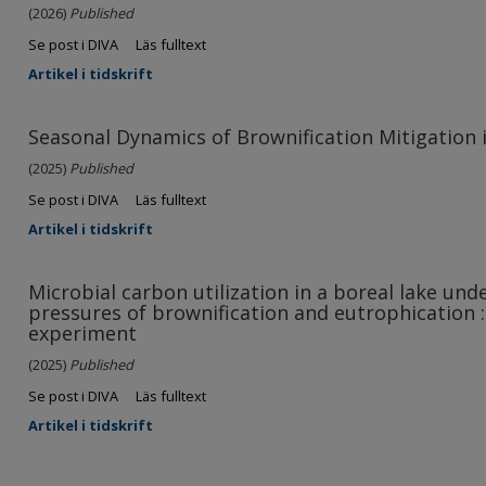
(2026)
Published
Se post i DIVA
Läs fulltext
Artikel i tidskrift
Seasonal Dynamics of Brownification Mitigation
(2025)
Published
Se post i DIVA
Läs fulltext
Artikel i tidskrift
Microbial carbon utilization in a boreal lake un
pressures of brownification and eutrophication : 
experiment
(2025)
Published
Se post i DIVA
Läs fulltext
Artikel i tidskrift