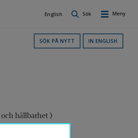
Sök på webbplatsen
Meny
Sök
English
English
SÖK PÅ NYTT
IN ENGLISH
och hållbarhet )