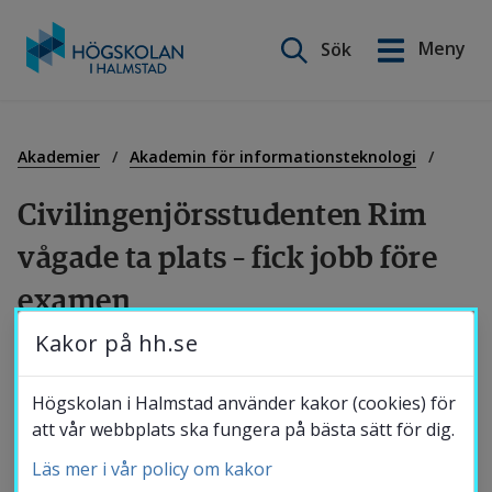
Sök på webbplatsen
Meny
Sök
English
Gå
till
Utbildning
innehåll
Akademier
Akademin för informationsteknologi
Civilingenjörsstudenten Rim 
Forskning
vågade ta plats – fick jobb före 
examen
Samverkan
Kakor på hh.se
I juni tar Rim Abdennour sin 
Om Högskolan
civilingenjörsexamen i datateknik – och kliver 
Högskolan i Halmstad använder kakor (cookies) för
direkt ut i arbetslivet. Redan flera månader 
att vår webbplats ska fungera på bästa sätt för dig.
före examen fick hon jobb på det svenska 
Läs mer i vår policy om kakor
Bibliotek