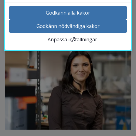
teknikföretaget Axis Communications i Lund, 
där hon just nu gör sitt examensarbete. Det 
Godkänn alla kakor
låter enkelt, men resan har krävt att hon 
Godkänn nödvändiga kakor
Kontakta och besök oss
själv har tagit sig förbi hinder längs vägen.
Anpassa inställningar
Nyheter
Kalender
Sök personal
Studentwebb
Länk till anna
Medarbetarwebb Insidan