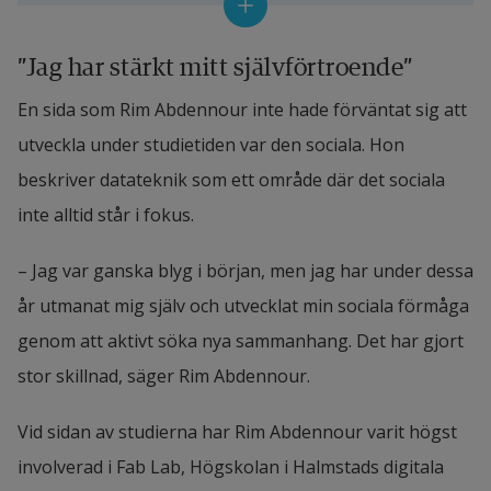
kallade protokoll, för att säkerställa att enheterna 
förstår varandra. 
”Jag har stärkt mitt självförtroende”
Det inkluderar exempelvis webbsurfning, e-post, 
En sida som Rim Abdennour inte hade förväntat sig att 
filöverföring, molntjänster, och mediaströmning, 
utveckla under studietiden var den sociala. Hon 
vilka alla bygger på datakommunikation via olika 
beskriver datateknik som ett område där det sociala 
tekniker, såsom wifi och Bluetooth.
inte alltid står i fokus.
– Jag var ganska blyg i början, men jag har under dessa 
år utmanat mig själv och utvecklat min sociala förmåga 
genom att aktivt söka nya sammanhang. Det har gjort 
stor skillnad, säger Rim Abdennour.
Vid sidan av studierna har Rim Abdennour varit högst 
involverad i Fab Lab, Högskolan i Halmstads digitala 