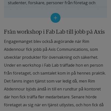
studenter, forskare, personer från företag och 
allmänheten som brinner för skapande, innovation 
och forskning.
Från workshop i Fab Lab till jobb på Axis
Här hittar du ett av Nordens bäst utrustade 
digitala makerspace för prototypframtagning. I 
Engagemanget blev också avgörande när Rim 
labbet kan man till exempel skanna och skriva ut 
Abdennour fick jobb på Axis Communications, som 
modeller i 3D, skära i vinyl, trä och akryl, fräsa ut 
utvecklar produkter för övervakning och säkerhet. 
och löda kretskort, gjuta i silikon och metall eller 
Under en workshop i Fab Lab träffade hon en person 
programmera och modellera.
från företaget, och samtalet kom in på hennes praktik. 
Det fanns ingen tjänst som var ledig då, men Rim 
Abdennour bjöds ändå in till en rundtur på kontoret 
där hon fick träffa fler medarbetare. Senare hörde 
företaget av sig när en tjänst utlystes, och hon fick då 