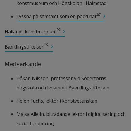
konstmuseum och Högskolan i Halmstad
Länk till annan webbplats.
Lyssna på samtalet som en podd här
Länk till annan webbplats.
Hallands konstmuseum
Länk till annan webbplats.
Bærtlingstiftelsen
Medverkande
Håkan Nilsson, professor vid Södertörns 
högskola och ledamot i Baertlingstiftelsen
Helen Fuchs, lektor i konstvetenskap
Majsa Allelin, biträdande lektor i digitalisering och 
social förändring