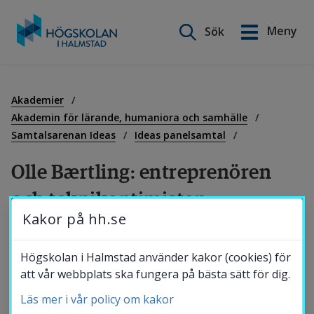
Sök på webbplatsen
Meny
Sök
English
Gå
till
Utbildning
innehåll
Akademier
Akademin för lärande, humaniora och samhälle
Samtalsarenan Ideas
Ideas panelsamtal
Forskning
Olle Bærtling: entreprenören 
och teknikoptimisten
Samverkan
Kakor på hh.se
Med anledning av Högskolan i Halmstads 40-
Om Högskolan
Högskolan i Halmstad använder kakor (cookies) för
årsjubileum, en omfattande samling verk av 
att vår webbplats ska fungera på bästa sätt för dig.
Olle Baertling (1911–1981) på campus och 
Läs mer i vår policy om kakor
Bibliotek
höstens Baertling-utställning Från Baertling 