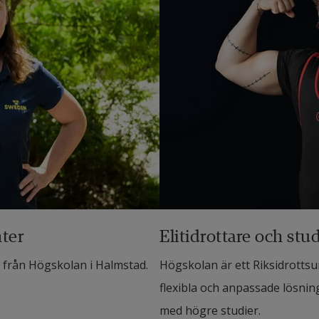
nter
Elitidrottare och st
 från Högskolan i Halmstad.
Högskolan är ett Riksidrotts
flexibla och anpassade lösning
med högre studier.