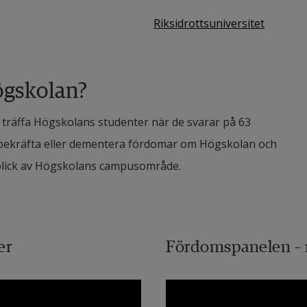
Riksidrottsuniversitet
ögskolan?
 träffa Högskolans studenter när de svarar på 63 
t bekräfta eller dementera fördomar om Högskolan och 
rblick av Högskolans campusområde.
er
Fördomspanelen – 