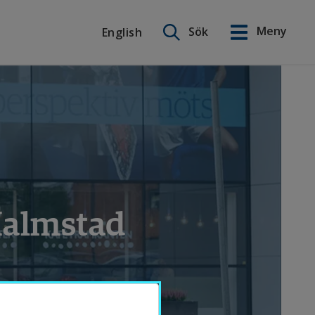
Sök på webbplatsen
Meny
Sök
English
English
Halmstad