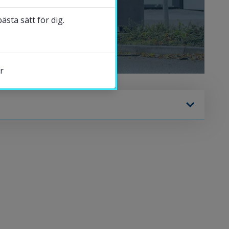
sta sätt för dig.
r
s.