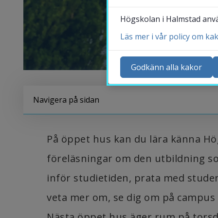
Högskolan i Halmstad använ
Läs mer i vår policy om ka
Ko
Ny
Godkänn alla kakor
Ka
Sö
Navigera på sidan
St
Me
På öppet hus kan du lära känna Hö
föreläsningar om den utbildning som
inför studietiden, prata med studen
veta mer om, se dig om på campus o
Nästa öppet hus äger rum på torsd