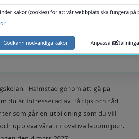
der kakor (cookies) för att vår webbplats ska fungera på bä
kor
ntakta och besök oss
heter
Godkänn nödvändiga kakor
Anpassa inställninga
lender
k personal
udentwebb
Länk till annan webbplat
darbetarwebb Insidan
gskolan i Halmstad genom att gå på 
 du är intresserad av, ​få tips och råd 
ter som går en utbildning som du vill 
ch uppleva våra innovativa labbmiljöer. 
agen den 4 mars 2027.