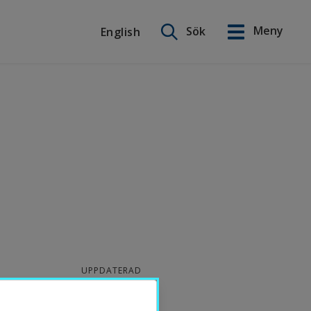
Sök på webbplatsen
Meny
Sök
English
English
UPPDATERAD
2024-05-14