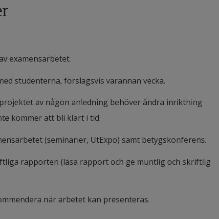
er
g av examensarbetet.
ed studenterna, förslagsvis varannan vecka.
ojektet av någon anledning behöver ändra inriktning 
e kommer att bli klart i tid.
xamensarbetet (seminarier, UtExpo) samt betygskonferens.
tliga rapporten (läsa rapport och ge muntlig och skriftlig 
ommendera när arbetet kan presenteras.