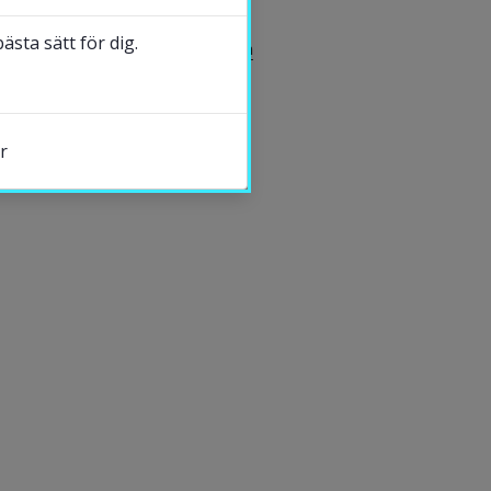
KONTAKT
sta sätt för dig.
Jörgen Carlsson
DELA
r
s.