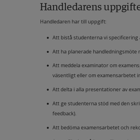
Handledarens uppgift
Handledaren har till uppgift:
Att bistå studenterna vi specificerin
Att ha planerade handledningsmöte m
Att meddela examinator om examenspr
väsentligt eller om examensarbetet int
Att delta i alla presentationer av e
Att ge studenterna stöd med den skrif
feedback).
Att bedöma examensarbetet och rek