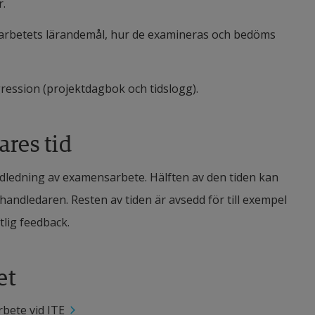
r.
arbetets lärandemål, hur de examineras och bedöms 
ression (projektdagbok och tidslogg).
ares tid
ledning av examensarbete. Hälften av den tiden kan 
ndledaren. Resten av tiden är avsedd för till exempel 
lig feedback.
et
rbete vid ITE