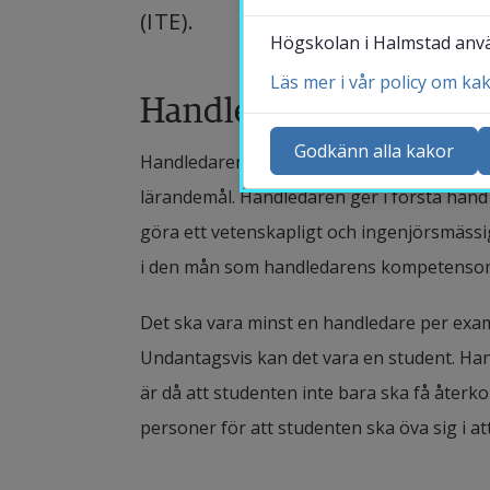
(ITE).
Högskolan i Halmstad använ
Läs mer i vår policy om ka
Handledarens roll
Ko
Ny
Godkänn alla kakor
Handledarens huvudsakliga uppgift är att 
Ka
lärandemål. Handledaren ger i första hand 
Sö
göra ett vetenskapligt och ingenjörsmässig
St
i den mån som handledarens kompetenso
Me
Det ska vara minst en handledare per exame
Undantagsvis kan det vara en student. Han
är då att studenten inte bara ska få återk
personer för att studenten ska öva sig i at