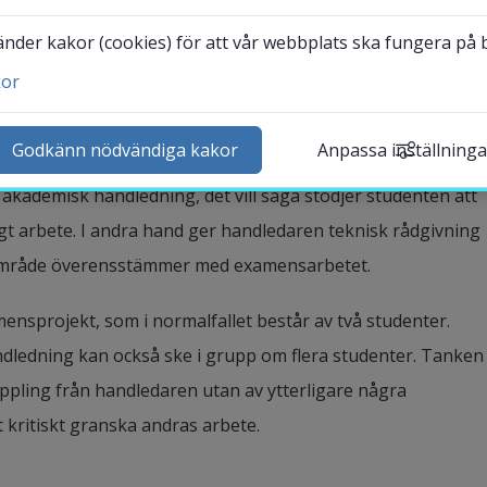
der kakor (cookies) för att vår webbplats ska fungera på bä
kor
ntakta och besök oss
heter
Godkänn nödvändiga kakor
Anpassa inställninga
stödja och hjälpa studenterna att uppnå examensarbetets 
lender
akademisk handledning, det vill säga stödjer studenten att 
k personal
t arbete. I andra hand ger handledaren teknisk rådgivning 
udentwebb
mråde överensstämmer med examensarbetet.
Länk till annan webbplat
darbetarwebb Insidan
nsprojekt, som i normalfallet består av två studenter. 
dledning kan också ske i grupp om flera studenter. Tanken 
oppling från handledaren utan av ytterligare några 
t kritiskt granska andras arbete.