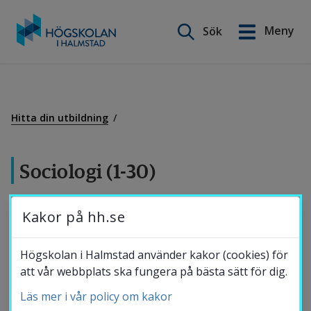
Sök på webbplatsen
Meny
Sök
English
Gå
till
Utbildning
innehåll
Hitta din utbildning
Forskning
Sociologi (1-30)
Samverkan
30 hp
Kakor på hh.se
Kurspaketet Sociologi (1-30) 30 hp består av följande
Om Högskolan
Högskolan i Halmstad använder kakor (cookies) för
kurser:
att vår webbplats ska fungera på bästa sätt för dig.
SO2007 Introduktion till sociologisk teori 15 hp
Läs mer i vår policy om kakor
Bibliotek