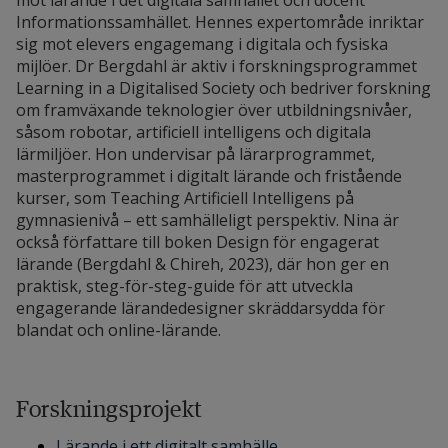
mot lärande i det digitala samhället och docent
Informationssamhället. Hennes expertområde inriktar
sig mot elevers engagemang i digitala och fysiska
mijlöer. Dr Bergdahl är aktiv i forskningsprogrammet
Learning in a Digitalised Society och bedriver forskning
om framväxande teknologier över utbildningsnivåer,
såsom robotar, artificiell intelligens och digitala
lärmiljöer. Hon undervisar på lärarprogrammet,
masterprogrammet i digitalt lärande och fristående
kurser, som Teaching Artificiell Intelligens på
gymnasienivå – ett samhälleligt perspektiv. Nina är
också författare till boken Design för engagerat
lärande (Bergdahl & Chireh, 2023), där hon ger en
praktisk, steg-för-steg-guide för att utveckla
engagerande lärandedesigner skräddarsydda för
blandat och online-lärande.
Forskningsprojekt
Lärande i ett digitalt samhälle