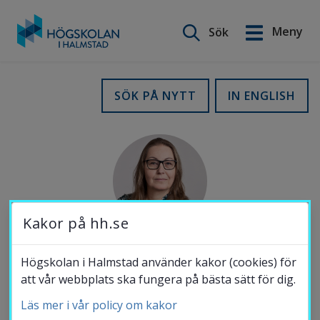
Sök på webbplatsen
Meny
Sök
English
Gå
till
Utbildning
SÖK PÅ NYTT
IN ENGLISH
innehåll
Forskning
Samverkan
Kakor på hh.se
Om Högskolan
Högskolan i Halmstad använder kakor (cookies) för
MOBIL
att vår webbplats ska fungera på bästa sätt för dig.
070-143 49 10
Läs mer i vår policy om kakor
Bibliotek