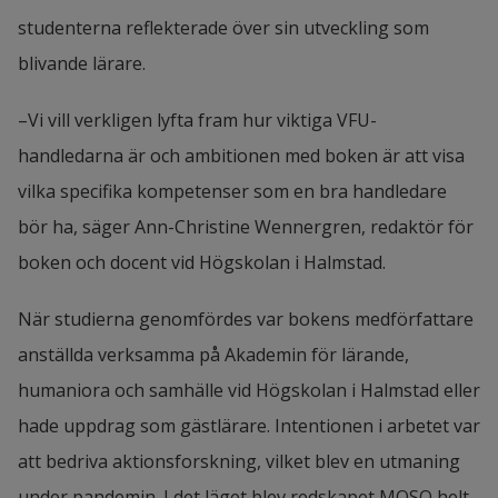
studenterna reflekterade över sin utveckling som 
blivande lärare.
–Vi vill verkligen lyfta fram hur viktiga VFU-
handledarna är och ambitionen med boken är att visa 
vilka specifika kompetenser som en bra handledare 
bör ha, säger Ann-Christine Wennergren, redaktör för 
boken och docent vid Högskolan i Halmstad.
När studierna genomfördes var bokens medförfattare 
anställda verksamma på Akademin för lärande, 
humaniora och samhälle vid Högskolan i Halmstad eller 
hade uppdrag som gästlärare. Intentionen i arbetet var 
att bedriva aktionsforskning, vilket blev en utmaning 
under pandemin. I det läget blev redskapet MOSO helt 