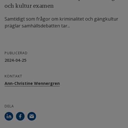
och kultur examen
VFU-handledares betydelse för 
lärarstudenters praktiska yrkeskunnande 
Samtidigt som frågor om kriminalitet och gängkultur
ges ut av Studentlitteratur
präglar samhälls­debatten tar...
PUBLICERAD
2024-04-25
KONTAKT
Ann-Christine Wennergren
DELA