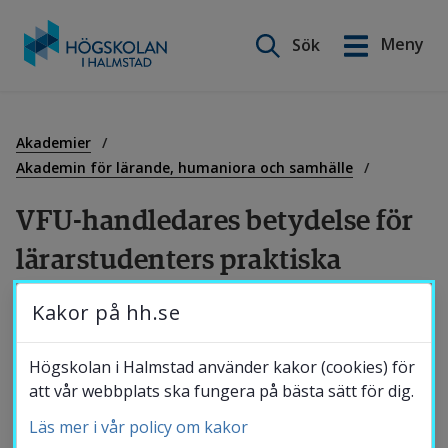
Sök på webbplatsen
Meny
Sök
English
Gå
till
Utbildning
innehåll
Akademier
Akademin för lärande, humaniora och samhälle
Forskning
VFU-handledares betydelse för 
lärarstudenters praktiska 
Samverkan
yrkeskunnande
Kakor på hh.se
 Den verksamhetsförlagda utbildningen, VFU, 
Om Högskolan
Högskolan i Halmstad använder kakor (cookies) för
är en viktig del av lärarstudenternas tid på 
att vår webbplats ska fungera på bästa sätt för dig.
Högskolan i Halmstad. I en ny bok visar 
Läs mer i vår policy om kakor
Bibliotek
forskare
 vid Högskolan på 
vilka olika sätt 