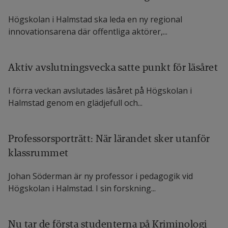
Linda Nilsson, förstelärare, Ängelholms 
Högskolan i Halmstad ska leda en ny regional
innovationsarena där offentliga aktörer,...
kommun
Helen Salinas, masterexamen i didaktik, VFU-
Aktiv avslutningsvecka satte punkt för läsåret
ledare på Akademin för lärande, humaniora 
och samhälle, Högskolan i Halmstad
I förra veckan avslutades läsåret på Högskolan i
Halmstad genom en glädjefull och...
Lisbeth Gyllander Torkildsen, fil.dr i 
pedagogiskt arbete, arbetar som kvalitets- 
Professorsporträtt: När lärandet sker utanför
och utvecklingschef i Malmö Stad (saknas på 
klassrummet
bilden)
Johan Söderman är ny professor i pedagogik vid
Frida Wiren, magisterexamen i 
Högskolan i Halmstad. I sin forskning...
aktionslärande, förstelärare, 
grundskoleutvecklare i Ängelholms kommun
Nu tar de första studenterna på Kriminologi