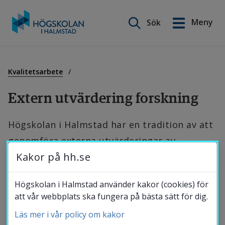
Sök på webbplatsen
Meny
Sök
English
Gå
till
Utbildning
innehåll
Kvalitetsarbete
Extern utvärdering forskning
Forskning
Högskolan i Halmstad har en tradition av att 
genomföra externa utvärderingar av 
Samverkan
Kakor på hh.se
forskning och forskningsmiljöernas arbete. 
Utvärderingarna har haft olika karaktär, men 
Om Högskolan
Högskolan i Halmstad använder kakor (cookies) för
den senaste genomförda utvärderingen – 
att vår webbplats ska fungera på bästa sätt för dig.
ARC13 – fokuserade på samproduktion.
Läs mer i vår policy om kakor
Bibliotek