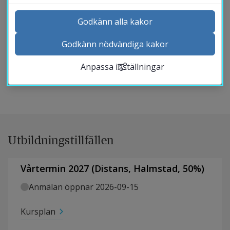
rättsregler som styr pantsättning och exekutiv
Godkänn alla kakor
försäljning av fast egendom. Kursen lägger även vikt
vid de rättsregler som rör fastighetsbildning,
Godkänn nödvändiga kakor
Kontakta och besök oss
bygglovsregleringar, mark och miljörätt, servitut och
Anpassa inställningar
Nyheter
nyttjanderätter.
Kalender
Sök personal
Studentwebb
Länk till anna
Medarbetarwebb Insidan
Utbildningstillfällen
Vårtermin 2027
(
Distans
,
Halmstad,
50
%)
Anmälan öppnar 2026-09-15
Kursplan