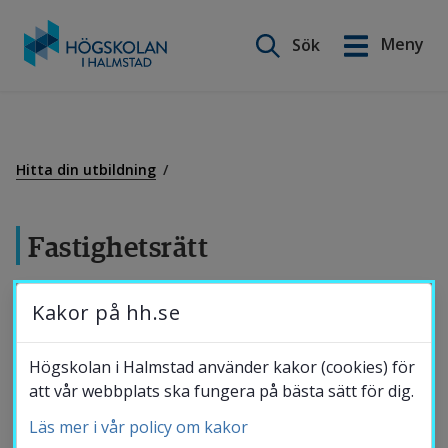
Sök på webbplatsen
Meny
Sök
English
Gå
till
Utbildning
innehåll
Hitta din utbildning
Forskning
Fastighetsrätt
Samverkan
15 hp
Kakor på hh.se
Kursen har som mål att ge studenterna en utvidgning
Om Högskolan
Högskolan i Halmstad använder kakor (cookies) för
och fördjupning av kunskaperna frän juridisk
att vår webbplats ska fungera på bästa sätt för dig.
översiktskurs. Särskild vikt läggs på de rättsregler som
Läs mer i vår policy om kakor
Bibliotek
styr fastighetsöverlåtelser och hyresrätt samt de