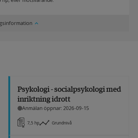
5 hp, eller motsvarande.
ngsinformation
Psykologi - socialpsykologi med
inriktning idrott
Anmälan öppnar: 2026-09-15
7,5
hp
Grundnivå