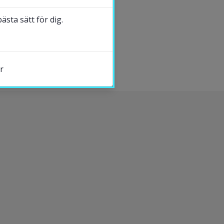
sta sätt för dig.
r
s.