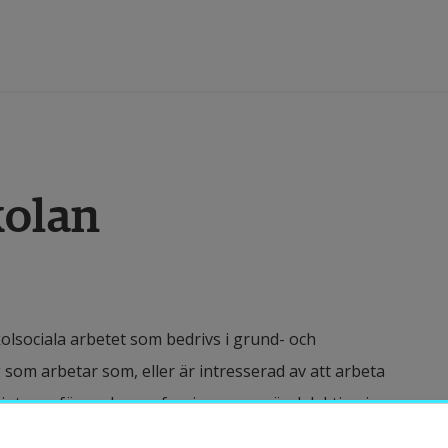
tbildning
kolan
orskning
amverkan
kolsociala arbetet som bedrivs i grund- och
m Högskolan
 som arbetar som, eller är intresserad av att arbeta
 intesse för andra professioner som är delaktiga i
ibliotek
an, lärare, mentorer och specialpedagoger. Kursen ger