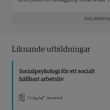
hp och Juridik och handläggning i socialt arbete 1
Dölj utbildni
Liknande utbildningar
Socialpsykologi för ett socialt
hållbart arbetsliv
7,5
hp
Grundnivå