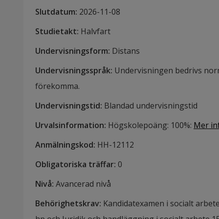
Slutdatum
:
2026-11-08
Studietakt
:
Halvfart
Undervisningsform
:
Distans
Undervisningsspråk
:
Undervisningen bedrivs nor
förekomma.
Undervisningstid
:
Blandad undervisningstid
Urvalsinformation
:
Högskolepoäng: 100%
:
Mer in
Anmälningskod
:
HH-
12112
Obligatoriska träffar
:
0
Nivå
:
Avancerad nivå
Behörighetskrav
:
Kandidatexamen i socialt arbete 