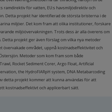
s ramdirektiv för vatten, EU:s havsmiljödirektiv och 
. Detta projekt har identifierad de största bristerna i de 
na miljöer. Det kom fram att olika institutioner, forskare 
uvarande miljöövervakningen. Trots dess är alla överens om 
. Detta projekt ger även förslag om vilka nya metoder 
det övervakade området, uppnå kostnadseffektivitet och 
av Östersjön. Metoder som kom fram som både 
awl, Rocket Sediment Corer, Argo Float, Artificial 
bservation, the HydroFIARpH system, DNA Metabarcoding 
 av detta projekt kommer att kunna användas för att 
tt kostnadseffektivt och applicerbart sätt.