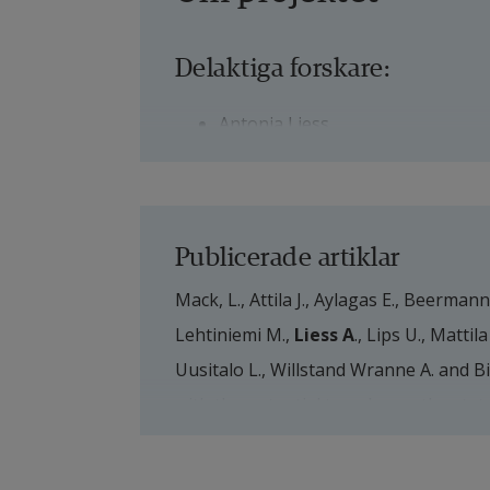
Delaktiga forskare:
Antonia Liess
Delaktiga organisationer:
Länk 
Publicerade artiklar
Finlands miljöcentral SYKE
Mack, L., Attila J., Aylagas E., Beermann 
Län
Universität Duisburg-Essen
Lehtiniemi M., 
Liess A
., Lips U., Mattila
L
Sveriges lantbruksuniversitet
Uusitalo L., Willstand Wranne A. and B
Länk till annan webbplats
SMHI
with the potential to enhance the statu
Science 
in press
 doi: 10.3389/fmars.20