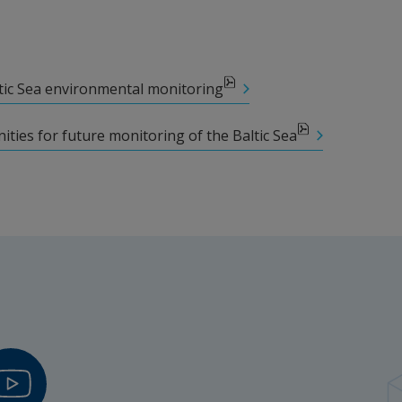
K., Sandin L., Strömberg H., Uusitalo L., Viktorsson L. 
ltic Sea environmental monitoring – Science versus 
ution Bulletin 
in press
tic Sea environmental monitoring
020.111669
ities for future monitoring of the Baltic Sea