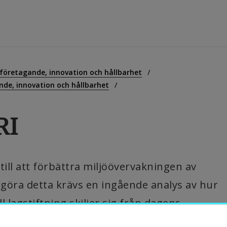
tbildning
 företagande, innovation och hållbarhet
nde, innovation och hållbarhet
orskning
RI
amverkan
ll att förbättra miljöövervakningen av 
m Högskolan
 göra detta krävs en ingående analys av hur 
l lagstiftning skiljer sig från dagens 
ibliotek
ekt har också undersökt huruvida nya 