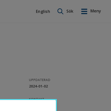
Sök på webbplatsen
Meny
Sök
English
English
UPPDATERAD
2024-01-02
KONTAKT
Antonia Liess