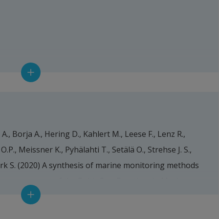
till annan webbplats.
A., Borja A., Hering D., Kahlert M., Leese F., Lenz R., 
k till annan webbplats.
 O.P., Meissner K., Pyhälahti T., Setälä O., Strehse J. S., 
änk till annan webbplats.
irk S. (2020) A synthesis of marine monitoring methods 
.
s assessment of the Baltic Sea. Frontiers in Marine 
20.552047