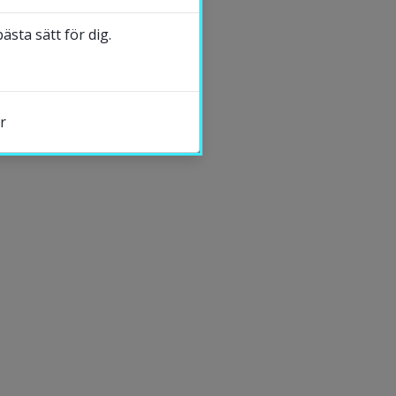
sta sätt för dig.
DELA
r
s.