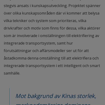
stegvis ansats i kunskapsutveckling. Projektet spänner 
experiences and knowledge on battery swapping 
över olika kunskapsområden där vi kommer att belysa 
for the benefit of Swedish actors. More than 200 
vilka tekniker och system som prioriteras, vilka 
people participated in the webinar. This report is a 
drivkrafter och motiv som finns för dessa, vilka aktörer 
summary of the webinar.
som är involverade i omställningen till elektrifiering av 
A System Approach to Eletrification of 
integrerade transportsystem, samt hur 
Transportation – An International 
förutsättningar och affärsmodeller ser ut för att 
Comparison
pdf, 5.4 MB, öppnas i nytt fönster.
åstadkomma denna omställning till att elektrifiera och 
Läs rapporten
integrerade transportsystem i ett intelligent och smart 
Författare: Harrison John Bhatti, Mike Danilovic 
samhälle.
och Arne Nåbo
Multidimensional Readiness Index for 
Mot bakgrund av Kinas storlek, 
Electrification of Transportation System in 
China, Norway, and Sweden