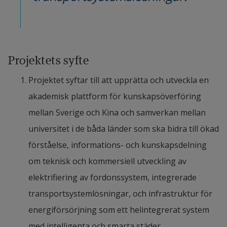
I samarbete med: Tomas Müllern, Arne Nåbo och 
Philip Almestrand Linné
Summary of abstract
Projektets syfte
Batteries is one of the main systems of electric 
Projektet syftar till att upprätta och utveckla en 
vehicle. Batteries determine the total performance 
akademisk plattform för kunskapsöverföring 
and define the capabilities of the electric vehicle 
mellan Sverige och Kina och samverkan mellan 
regardless it is a passenger vehicle or heavy truck. 
universitet i de båda länder som ska bidra till ökad 
Batteries are also determining the total price of 
förståelse, informations- och kunskapsdelning 
the electric vehicle to large extend.
om teknisk och kommersiell utveckling av 
elektrifiering av fordonssystem, integrerade 
In this report we are focusing on the technology 
transportsystemlösningar, och infrastruktur för 
development in historic perspective of the last 15 
energiförsörjning som ett helintegrerat system 
years in China. We see that the lithium-ion 
med intelligenta och smarta städer.