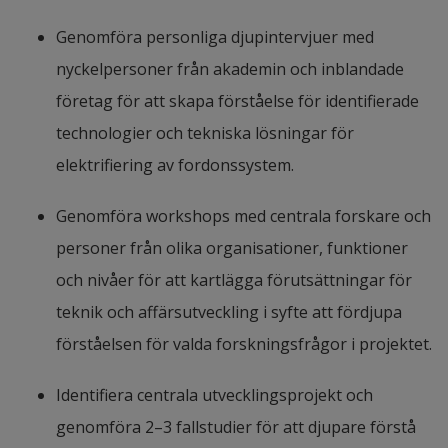
There are several Chinese automotive OEM 
Genomföra personliga djupintervjuer med 
companies, such as FAW, SAIC, Geely, Changan, 
nyckelpersoner från akademin och inblandade 
Dong- feng, BAIC, GAC, BYD, etc., all of which are 
företag för att skapa förståelse för identifierade 
involved in the development of wireless charging 
technologier och tekniska lösningar för 
technology, as well as several independent 
elektrifiering av fordonssystem.
equipment companies. There are also more than 
Genomföra workshops med centrala forskare och 
30 electric vehicle wireless charging equipment 
personer från olika organisationer, funktioner 
suppliers in China, including Xiamen New Page, 
och nivåer för att kartlägga förutsättningar för 
ZTE New Energy, Huawei Technology, Wanan, 
teknik och affärsutveckling i syfte att fördjupa 
Anjie, and Zhonghui.
förståelsen för valda forskningsfrågor i projektet.
There are two main reasons why the 
Identifiera centrala utvecklingsprojekt och 
commercialization of wireless inductive chargiung 
genomföra 2–3 fallstudier för att djupare förstå 
is not rapidly growing: