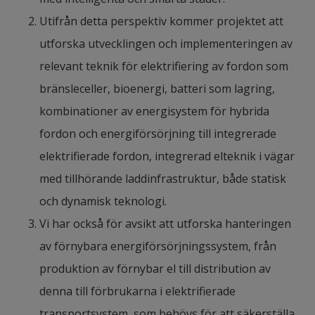
technology is the dominant technology, but we 
Utifrån detta perspektiv kommer projektet att 
also see new emerging battery technologies that 
utforska utvecklingen och implementeringen av 
might be the game changer for the performance 
relevant teknik för elektrifiering av fordon som 
of electric vehicles. We demonstrate the dynamics 
bränsleceller, bioenergi, batteri som lagring, 
of main battery technologies, LFP (lithium iron 
kombinationer av energisystem för hybrida 
manganese, LiFeO4, battery cell) battery and NMC 
fordon och energiförsörjning till integrerade 
(lithium nickel manganese cobalt oxide battery cell) 
elektrifierade fordon, integrerad elteknik i vägar 
battery, the distribution of installed volumes 
med tillhörande laddinfrastruktur, både statisk 
between LFP and NMC in the Chinese market.
och dynamisk teknologi.
New battery technologies such as the Li-S 
Vi har också för avsikt att utforska hanteringen 
(Lithium-Sulfur) battery that was first proposed in 
av förnybara energiförsörjningssystem, från 
the 1960s, but progress has been slow so far; it 
produktion av förnybar el till distribution av 
was not until the 21st century that China’s 
denna till förbrukarna i elektrifierade 
research on Li-S batteries began gradually to 
transportsystem, som behövs för att säkerställa 