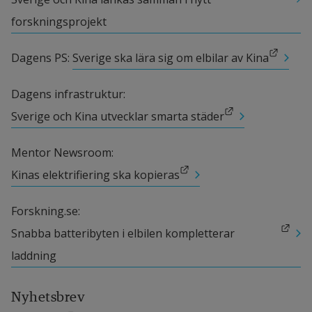
Shanghai, Kina
forskningsprojekt
Ma Hongwei, docent, Shanghai Dianji 
University, Kina
Länk till annan webbplats.
Dagens PS: 
Sverige ska lära sig om elbilar av Kina
Industri
Dagens infrastruktur: 
Länk till annan webbplats.
Sverige och Kina utvecklar smarta städer
Shanghai Powerkeeper, Shanghai, Kina
Mentor Newsroom: 
Shanghai Jiulong Power, Shanghai, Kina
Länk till annan webbplats.
Kinas elektrifiering ska kopieras
Guoxun Yang, VD, Zhejiang VIE-Evatran 
Electronic Technologies Co., Ltd., Shanghai, 
Forskning.se: 
Kina
Länk till annan webbplats.
Snabba batteribyten i elbilen kompletterar 
laddning
Liu Zhen, ingenjör, Shanghai, Urban and 
Rural Construction and Transportation 
Nyhetsbrev
Development Research Institute, Kina