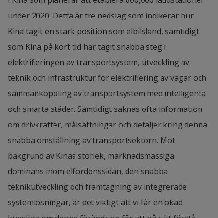
under 2020. Detta är tre nedslag som indikerar hur 
Författare: Mike Danilovic, Tomas Müllern and 
Kina tagit en stark position som elbilsland, samtidigt 
Jasmine Lihua Liu
som Kina på kort tid har tagit snabba steg i 
I samarbete med: Jeanette Andersson, Philip 
elektrifieringen av transportsystem, utveckling av 
Almestrand Linné, Harrison John Bhatti, Wang 
teknik och infrastruktur för elektrifiering av vägar och 
Junhua, Liu Shuo, Qiu Xiaoping, Susan Lijiang Sun 
sammankoppling av transportsystem med intelligenta 
and Ma Hongwei
och smarta städer. Samtidigt saknas ofta information 
Summary of abstract
om drivkrafter, målsättningar och detaljer kring denna 
snabba omställning av transportsektorn. Mot 
Electric vehicles can operate using either 
bakgrund av Kinas storlek, marknadsmässiga 
rechargeable batteries or refuellable hydrogen 
dominans inom elfordonssidan, den snabba 
energy. Today, battery-based solutions are the 
teknikutveckling och framtagning av integrerade 
dominant technology, while hydrogen is just 
systemlösningar, är det viktigt att vi får en ökad 
around the corner.
kunskap om denna förändring för att på sikt förstå 