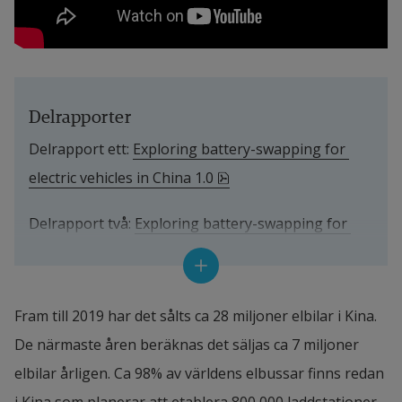
Delrapporter
Delrapport ett: 
Exploring battery-swapping for 
pdf, 3 MB, öppnas i nytt f
electric vehicles in China 1.0 
Delrapport två: 
Exploring battery-swapping for 
pdf, 2.3 MB, öppnas i nytt fön
heavy trucks in China 1.0
Övriga rapporter
Fram till 2019 har det sålts ca 28 miljoner elbilar i Kina. 
De närmaste åren beräknas det säljas ca 7 miljoner 
Experiences of Battery swapping for 
Electric Heavy Trucks from China
elbilar årligen. Ca 98% av världens elbussar finns redan 
pdf, 6.1 MB, öppnas i nytt fönster.
Läs rapporten
i Kina som planerar att etablera 800,000 laddstationer 