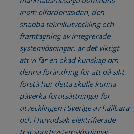
marknadsmässiga dominans 
pdf, 7.1 MB, öppnas i nytt fönster.
Läs rapporten
inom elfordonssidan, den 
Författare: Harrisson John Batthi och Mike 
snabba teknikutveckling och 
Danilovic
framtagning av integrerade 
I samarbete med: Tomas Müllern, Jasmine Lihua 
systemlösningar, är det viktigt 
Liu, Jeanette Andersson, Philip Almestrand Linné, 
att vi får en ökad kunskap om 
Wang Junhua, Liu Shuo, Qiu Xiaoping, Susan 
denna förändring för att på sikt 
Lijiang Sun och Ma Hongwei
förstå hur detta skulle kunna 
Exploring Battery Technology for Electrical 
påverka förutsättningar för 
Vehicles in China 1.0
pdf, 1.1 MB, öppnas i nytt fönster.
Läs rapporten
utvecklingen i Sverige av hållbara 
och i huvudsak elektrifierade 
Författare: Jasmine Lihua Liu, Ran Dong och Mike 
Danilovic
transportsystemslösningar.