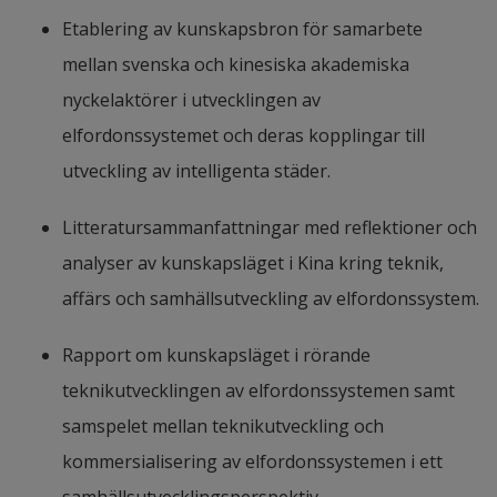
radiation might have on humans and animals. 
Etablering av kunskapsbron för samarbete 
Until this is clear, full-scale commercialization 
mellan svenska och kinesiska akademiska 
has been put on hold.
nyckelaktörer i utvecklingen av 
elfordonssystemet och deras kopplingar till 
utveckling av intelligenta städer.
Litteratursammanfattningar med reflektioner och 
analyser av kunskapsläget i Kina kring teknik, 
affärs och samhällsutveckling av elfordonssystem.
Rapport om kunskapsläget i rörande 
teknikutvecklingen av elfordonssystemen samt 
samspelet mellan teknikutveckling och 
kommersialisering av elfordonssystemen i ett 