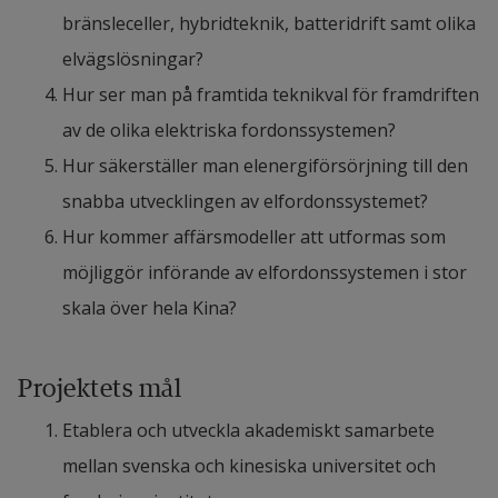
hydrogen technology in China where the Chinese 
bränsleceller, hybridteknik, batteridrift samt olika 
central government has put hydrogen technology 
elvägslösningar?
on the strategic listing, repeatedly issued relevant 
Hur ser man på framtida teknikval för framdriften 
policies to support the development of hydrogen 
av de olika elektriska fordonssystemen?
technology and the industry, upgraded the fuel cell 
Hur säkerställer man elenergiförsörjning till den 
development to the level of strategic development, 
snabba utvecklingen av elfordonssystemet?
and guides and encourages the development of 
Hur kommer affärsmodeller att utformas som 
the fuel cell vehicle industry.
möjliggör införande av elfordonssystemen i stor 
skala över hela Kina?
The hydrogen energy development plan (2018-
2030) includes building 57 hydrogen stations in 
2030. Hydrogen energy in China is facing a trend of 
Projektets mål
rapid speed and scale of development.
Etablera och utveckla akademiskt samarbete 
mellan svenska och kinesiska universitet och 
Exploring Inductive Charging Technology 