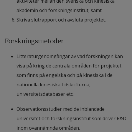
aktiviteter mellan den svenska och kinesiska 
akademin och forskningsinstitut, samt
This article mainly conducts research in the field of 
Skriva slutrapport och avsluta projektet.
wireless power transmission for static and dynamic 
charging of electric vehicles in China.
Forskningsmetoder
The development in demonstration sites began in 
2015, based on the early days of research and 
Litteraturgenomgångar av vad forskningen kan 
basic technology development.
visa på kring de centrala områden för projektet 
som finns på engelska och på kinesiska i de 
In 2015, EV WPT’s TRL (Technology Readiness 
nationella kinesiska tidskrifterna, 
Level) curve reached TRL6 in the private domain 
universitetsdatabaser etc.
due to the early mature theoretical system. Since 
2019, the development of EV WPT in the private 
Observationsstudier med de inblandade 
sector has become more mature, and the curve will 
universitet och forskningsinstitut som driver R&D 
reach TRL7 in 2020.
inom ovannämnda områden.