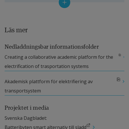
Akademi
Mike Danilovic, projektledare, professor, 
Läs mer
Högskolan i Halmstad, Sverige
Nedladdningsbar informationsfolder
Tomas Müllern, professor, Jönköping 
pdf, 5.5 MB.
Creating a collaborative academic platform for the 
University, Jönköping International Business 
electrification of trasportation systems
School, Sverige
Jasmine Lihua Liu, (刘莉华), Ph.D., Senior 
pdf, 4.5 MB.
Akademisk plattform för elektrifiering av 
researcher, Lunds universitet och Affiliated 
transportsystem
researcher vid MMTC, Jönköping University, 
Projektet i media
International Business School, Sverige, samt 
Shanghai Dianji University, Kina.
Svenska Dagbladet: 
Länk till annan webbplats.
Batteribyten smart alternativ till sladd