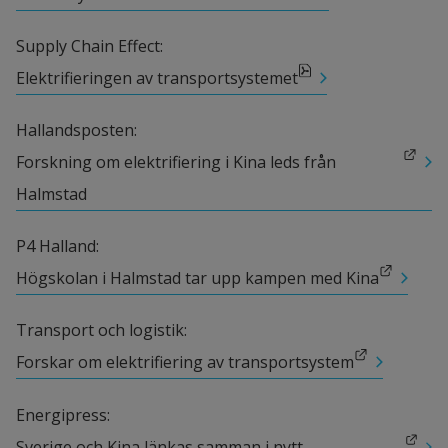
Arne Nåbo, teknologie licentiat och 
forskningsledare, Trafikverket, Sverige
Supply Chain Effect: 
pdf, 1 MB, öppnas i nytt fönster.
Elektrifieringen av transportsystemet
Philip Almestrand Linné, filosofiedoktor, 
Trafikverket, Sverige
Hallandsposten: 
Wang Junhua, professor, Tongji University, 
Länk till annan webbplats.
Forskning om elektrifiering i Kina leds från 
Shanghai, Kina
Halmstad
Liu Shuo, biträdande lektor, Tongji 
P4 Halland: 
University, Shanghai, Kina
Länk till annan webbplats.
Högskolan i Halmstad tar upp kampen med Kina
Qiu Xiaoping, professor, Southwest Jiatong 
Transport och logistik: 
University, Chengdu, Kina
Länk till annan webbplats.
Forskar om elektrifiering av transportsystem
Susan Lijiang Sun, biträdande projektledare, 
Energipress: 
professor, Shanghai Dianji University, 
Länk till annan webbplats.
Sverige och Kina länkas samman i nytt 