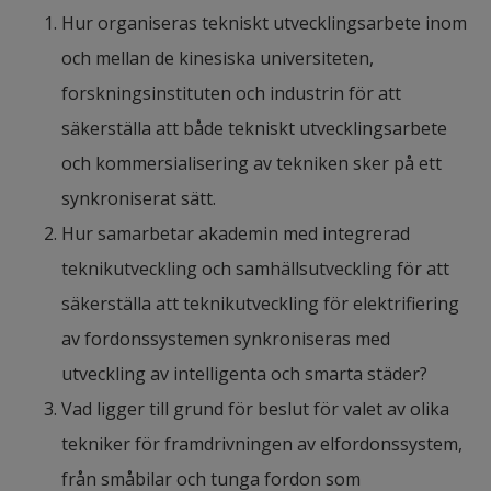
Hur organiseras tekniskt utvecklingsarbete inom 
Hydrogen energy has received great attention as 
och mellan de kinesiska universiteten, 
one technology that can provide society with clean 
forskningsinstituten och industrin för att 
energy, support decarbonization, and be one key 
säkerställa att både tekniskt utvecklingsarbete 
technology in the electrification of transport.
och kommersialisering av tekniken sker på ett 
In 2018, China’s hydrogen production was 21 
synkroniserat sätt.
million tons, accounting for 2.7% of the total 
Hur samarbetar akademin med integrerad 
energy according to the calorific value of energy 
teknikutveckling och samhällsutveckling för att 
management. In 2050, China’s hydrogen demand 
säkerställa att teknikutveckling för elektrifiering 
will be close to 60 million tons. Hydrogen energy is 
av fordonssystemen synkroniseras med 
increasingly more widely used in China, and the 
utveckling av intelligenta och smarta städer?
market development speed is growing rapidly.
Vad ligger till grund för beslut för valet av olika 
tekniker för framdrivningen av elfordonssystem, 
This report focuses on the development of 
från småbilar och tunga fordon som 