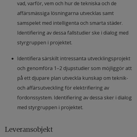
vad, varför, vem och hur de tekniska och de 
There is a lack of national and international 
affärsmässiga lösningarna utvecklas samt 
standards, particularly in interoperability, 
samspelet med intelligenta och smarta städer. 
preventing the wireless charging technology 
Identifiering av dessa fallstudier ske i dialog med 
from going all the way to full scale 
styrgruppen i projektet.
commercialization.
Identifiera särskilt intressanta utvecklingsprojekt 
There is also uncertainty concerning 
och genomföra 1–2 djupstudier som möjliggör att 
radiation associated with wireless charging. 
på ett djupare plan utveckla kunskap om teknik- 
The sender and the receiver modules are 
och affärsutveckling för elektrifiering av 
physically separated and the distance 
fordonssystem. Identifiering av dessa sker i dialog 
between must be overcome with high energy 
med styrgruppen i projektet.
transmission that creates radiation outside 
the ray beam between the sender and the 
Leveransobjekt
receiver. It is unclear what outcome this 