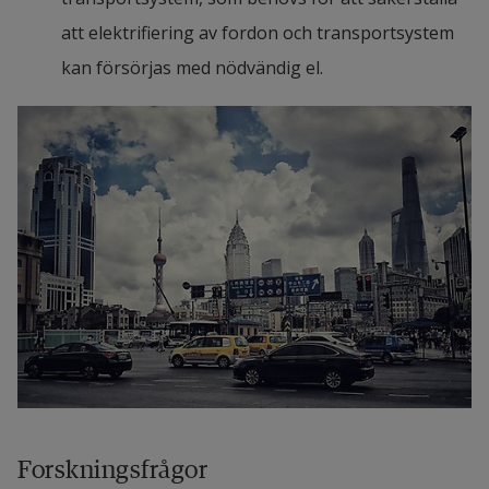
develop. Solid-state lithium and lithium-rich 
att elektrifiering av fordon och transportsystem 
manganese-based battery technologies are 
kan försörjas med nödvändig el.
becoming the new hot-spots of battery 
development in China.
Exploring Hydrogen Technology for Electric 
Vehicles in China 1.0
pdf, 777.3 kB, öppnas i nytt fönster.
Läs rapporten
Författare: Jasmine Lihua Liu, Xiang Cheng och 
Mike Danilovic
I samarbete med: Tomas Müllern, Arne Nåbo och 
Philip Almestrand Linné
Summary of abstract
Forskningsfrågor