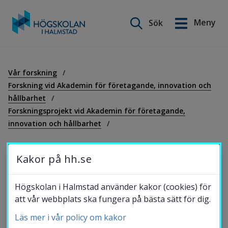
Sök på webbplatsen
Meny
Sök
English
Gå
till
Utbildning
innehåll
Vår forskning
Forskning vid Akademin för företagande, innovation och
hållbarhet
Forskning
Forskningsprojekt vid Akademin för företagande,
innovation och hållbarhet
Samverkan
Sweden-China Bridge
Kakor på hh.se
Kina har tagit en stark position som 
Om Högskolan
Högskolan i Halmstad använder kakor (cookies) för
elbilsland, och strävar efter att utveckla 
att vår webbplats ska fungera på bästa sätt för dig.
elektrifieringen av transportsystem 
Läs mer i vår policy om kakor
Bibliotek
ytterligare. Projektet Sweden-China Bridge 