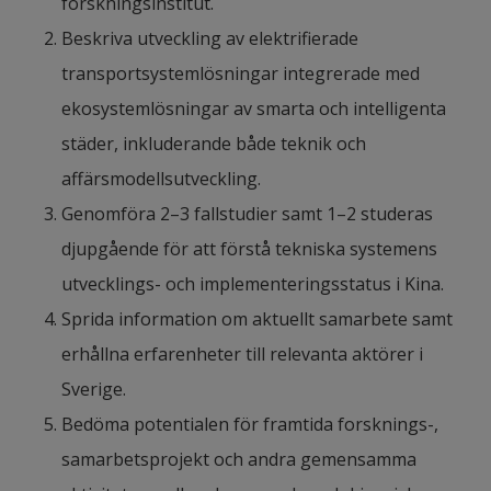
for Electric Vehicles in China
forskningsinstitut.
pdf, 1.2 MB, öppnas i nytt fönster.
Läs rapporten
Beskriva utveckling av elektrifierade 
transportsystemlösningar integrerade med 
Författare: Jasmine Lihua Liu, Shendong Zu och 
ekosystemlösningar av smarta och intelligenta 
Mike Danilovic
städer, inkluderande både teknik och 
I samarbete med: Tomas Müllern, Arne Nåbo och 
affärsmodellsutveckling.
Philip Almestrand Linné
Genomföra 2–3 fallstudier samt 1–2 studeras 
djupgående för att förstå tekniska systemens 
Summary of abstract
utvecklings- och implementeringsstatus i Kina.
In 2020, there were about 360 million vehicles in 
Sprida information om aktuellt samarbete samt 
China, of which 270 million were passenger 
erhållna erfarenheter till relevanta aktörer i 
vehicles, accounting for 75% of the total number of 
Sverige.
motor vehicles, while the new energy vehicle 
Bedöma potentialen för framtida forsknings-, 
population was 4.17 million, a year-on-year 
samarbetsprojekt och andra gemensamma 
increase of 9.45%.