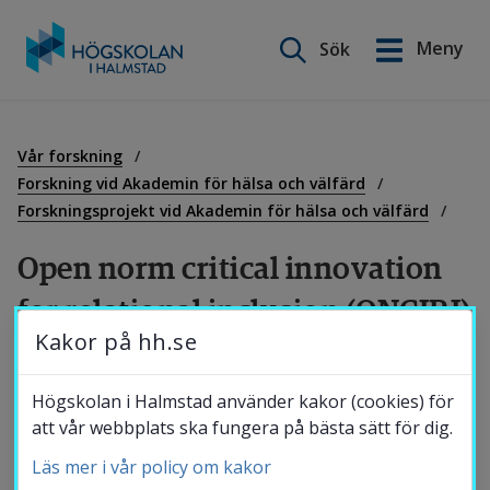
Sök på webbplatsen
Meny
Sök
English
Gå
till
Utbildning
innehåll
Vår forskning
Forskning vid Akademin för hälsa och välfärd
Forskningsprojekt vid Akademin för hälsa och välfärd
Forskning
Open norm critical innovation 
for relational inclusion (ONCIRI)
Samverkan
Kakor på hh.se
Det övergripande syftet med projektet var 
Om Högskolan
Högskolan i Halmstad använder kakor (cookies) för
att gemensamt utveckla och utvärdera 
att vår webbplats ska fungera på bästa sätt för dig.
idrottsredskap för barn med och utan 
Läs mer i vår policy om kakor
Bibliotek
funktionsnedsättningar genom samverkan 