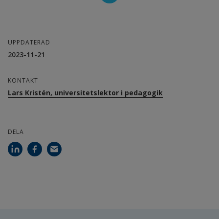
Vinnova
UPPDATERAD
Partner/samverkan:
2023-11-21
Halmstads kommun
KONTAKT
Eleiko Group AB
Lars Kristén, universitetslektor i pedagogik
Rantzows Sport AB
DELA
Projektdeltagare:
Lars Kristén, projektledare, Högskolan i 
Halmstad
Mikael Jonasson, Högskolan i Halmstad