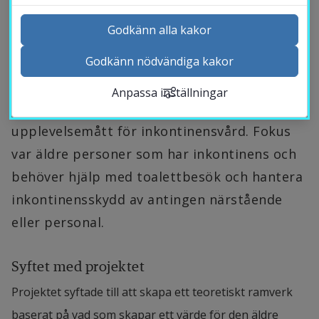
inkontinensskydd. Företaget Essity 
Godkänn alla kakor
kontaktade Högskolan i Halmstad för att, 
Godkänn nödvändiga kakor
baserat på forskning, skapa ett teoretiskt 
Kontakta och besök oss
ramverk för vad som är värdeskapande och 
Anpassa inställningar
Nyheter
kan operationaliseras till självrapporterade 
Kalender
upplevelsemått för inkontinensvård. Fokus 
Sök personal
var äldre personer som har inkontinens och 
Studentwebb
behöver hjälp med toalettbesök och hantera 
Länk till anna
Medarbetarwebb Insidan
inkontinensskydd av antingen närstående 
eller personal.
Syftet med projektet
Projektet syftade till att skapa ett teoretiskt ramverk 
baserat på vad som skapar ett värde för den äldre 