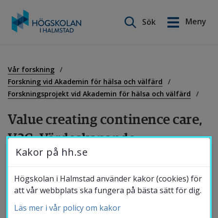
Sök på webbplatsen
Meny
Sök
English
Gå
till
Utbildning
innehåll
Vår forskning
Forskning vid Akademin för hälsa och välfärd
Forskningsprojekt vid Akademin för hälsa och välfärd
Forskning
Value creating continence care, 
V3C, Värdeskapande 
Samverkan
Kakor på hh.se
inkontinentvård
Om Högskolan
Högskolan i Halmstad använder kakor (cookies) för
Inkontinens är ett vanligt hälsoproblem och 
att vår webbplats ska fungera på bästa sätt för dig.
ökar i frekvens med stigande ålder. Det kan 
Läs mer i vår policy om kakor
Bibliotek
leda till att äldre personer behöver använda 