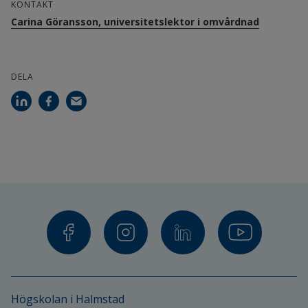
KONTAKT
Projektdeltagare:
Carina Göransson, universitetslektor i omvårdnad
Carina Göransson, universitetslektor i 
omvårdnad, Högskolan i Halmstad
DELA
Ing-Marie Carlsson, docent i omvårdnad, 
Högskolan i Halmstad
Ingrid Larsson, professor i hälsa och livsstil, 
Högskolan i Halmstad
Nicole Huige, health care affairs director, 
Essity
Publikationer:
Högskolan i Halmstad