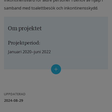
inkontinensvård för äldre personer i behov av hjälp i 
samband med toalettbesök och inkontinensskydd.
Om projektet
Projektperiod:
Januari 2020–juni 2022
Anslagsgivare:
KK-stiftelsen
Partner/samverkan:
UPPDATERAD
2024-08-29
Essity Hygiene and Health