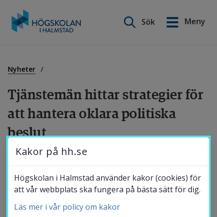
Sök på webbplatsen
Meny
Sök
English
Gå
till
Utbildning
innehåll
Nyheter
Tjänstemän hittar strategier för 
Forskning
att hantera oklara politiska 
beslut
Samverkan
Kakor på hh.se
När kommunala frågor avpolitiseras hamnar 
Om Högskolan
besluten i stället hos administratörerna. Det 
Högskolan i Halmstad använder kakor (cookies) för
leder till att det blir svårare för invånarna 
att vår webbplats ska fungera på bästa sätt för dig.
att veta vad den politiska styrningen 
Läs mer i vår policy om kakor
Bibliotek