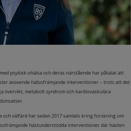
med psykisk ohälsa och deras närstående har påtalat att 
ster avseende hälsofrämjande interventioner – trots att det 
ga övervikt, metabolt syndrom och kardiovaskulära 
sinsatser.
a och välfärd har sedan 2017 samlats kring forskning om 
lsofrämjande hästunderstödda interventioner där hästen 