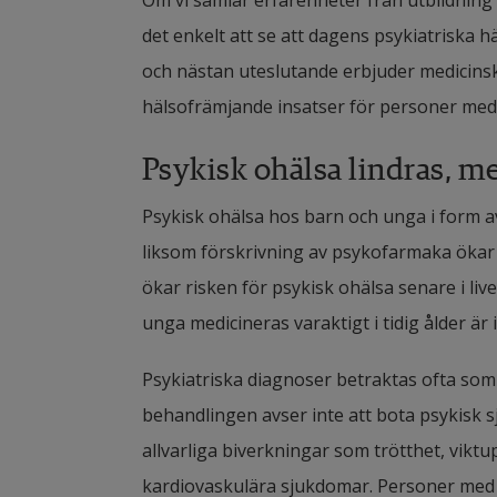
Om vi samlar erfarenheter från utbildning 
det enkelt att se att dagens psykiatriska 
och nästan uteslutande erbjuder medicinska
hälsofrämjande insatser för personer med 
Psykisk
ohälsa
lindras
,
 me
Psykisk ohälsa hos barn och unga i form a
liksom förskrivning av psykofarmaka ökar bå
ökar risken för psykisk ohälsa senare i live
unga medicineras varaktigt i tidig ålder är 
Psykiatriska diagnoser betraktas ofta som
behandlingen avser inte att bota psykisk s
allvarliga biverkningar som trötthet, vikt
kardiovaskulära sjukdomar. Personer med 