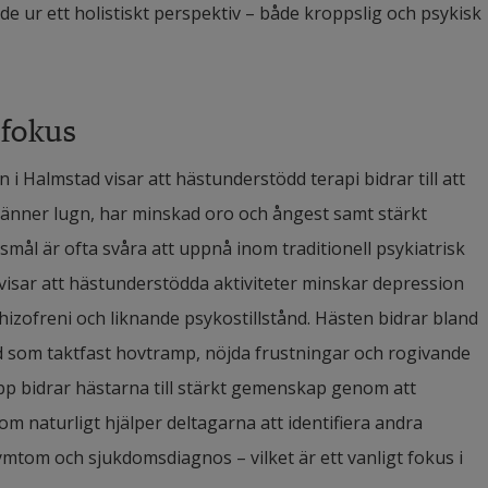
nde ur ett holistiskt perspektiv – både kroppslig och psykisk 
fokus
i Halmstad visar att hästunderstödd terapi bidrar till att 
änner lugn, har minskad oro och ångest samt stärkt 
smål är ofta svåra att uppnå inom traditionell psykiatrisk 
 visar att hästunderstödda aktiviteter minskar depression 
zofreni och liknande psykostillstånd. Hästen bidrar bland 
ud som taktfast hovtramp, nöjda frustningar och rogivande 
p bidrar hästarna till stärkt gemenskap genom att 
m naturligt hjälper deltagarna att identifiera andra 
mtom och sjukdomsdiagnos – vilket är ett vanligt fokus i 