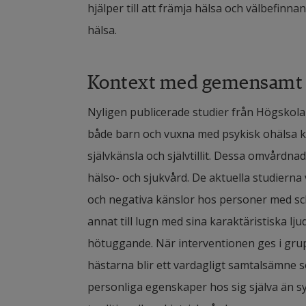
hjälper till att främja hälsa och välbefinna
hälsa.
Kontext med gemensamt 
Nyligen publicerade studier från Högskolan 
både barn och vuxna med psykisk ohälsa k
självkänsla och självtillit. Dessa omvårdnad
hälso- och sjukvård. De aktuella studierna
och negativa känslor hos personer med schi
annat till lugn med sina karaktäristiska lj
hötuggande. När interventionen ges i grup
hästarna blir ett vardagligt samtalsämne so
personliga egenskaper hos sig själva än sy