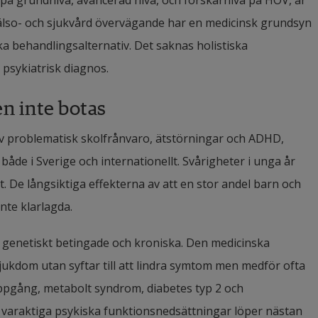
på grundnivå, avancerad nivå, och forskarnivå på HOV, är 
hälso- och sjukvård övervägande har en medicinsk grundsyn 
 behandlingsalternativ. Det saknas holistiska 
psykiatrisk diagnos.
n 
inte
botas
v problematisk skolfrånvaro, ätstörningar och ADHD, 
de i Sverige och internationellt. Svårigheter i unga år 
t. De långsiktiga effekterna av att en stor andel barn och 
inte klarlagda.
 genetiskt betingade och kroniska. Den medicinska 
jukdom utan syftar till att lindra symtom men medför ofta 
uppgång, metabolt syndrom, diabetes typ 2 och 
varaktiga psykiska funktionsnedsättningar löper nästan 