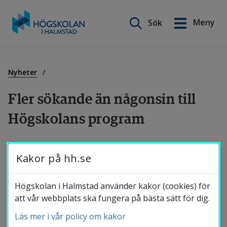
Sök på webbplatsen
Meny
Sök
English
Gå
till
Utbildning
innehåll
Nyheter
Fler sökande än någonsin till 
Forskning
Högskolans program
Samverkan
Aldrig tidigare har antalet 
Kakor på hh.se
förstahandssökande till Högskolans program 
varit så många som inför höstterminen 2024. 
Om Högskolan
Högskolan i Halmstad använder kakor (cookies) för
Det visar siffrorna efter att 
att vår webbplats ska fungera på bästa sätt för dig.
ansökningsperioden till högskolestudier i 
Läs mer i vår policy om kakor
Bibliotek
höst stängde den 15 april. Programmen på 