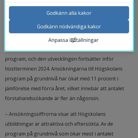
grundnivå har 11 procent fler 
Godkänn alla kakor
förstahandssökande än förra året.
Godkänn nödvändiga kakor
Kontakta och besök oss
Inför höstterminen 2023 var Högskolan i Halmstad ett 
Anpassa inställningar
Nyheter
av få lärosäten med ökat antal förstahandssökande till 
Kalender
program, och den utvecklingen fortsätter inför 
Sök personal
höstterminen 2024. Ansökningarna till Högskolans 
Studentwebb
program på grundnivå har ökat med 11 procent i 
Länk till anna
Medarbetarwebb Insidan
jämförelse med förra året, vilket innebär att antalet 
förstahandssökande är fler än någonsin.
– Ansökningssiffrorna visar att Högskolans 
utbildningar är attraktiva och eftersökta. Av de 
program på grundnivå som ökar mest i antalet 