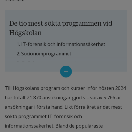
De tio mest sökta programmen vid 
Högskolan
IT-forensik och informationssäkerhet
Socionomprogrammet
Civilekonomprogrammet
Sjuksköterskeprogrammet (studieort 
Halmstad)
Till Högskolans program och kurser inför hösten 2024 
Kriminologi och kultur
har totalt 21 870 ansökningar gjorts – varav 5 766 är 
Arbetsvetenskap
ansökningar i första hand. Likt förra året är det mest 
Ekonomprogrammet
sökta programmet IT-forensik och 
Sjuksköterskeprogrammet (studieort 
informationssäkerhet. Bland de populäraste 
Varberg)