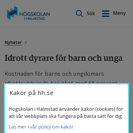
Sök på webbplatsen
Meny
Sök
English
Gå
till
Utbildning
innehåll
Nyheter
Idrott dyrare för barn och unga
Forskning
Kostnaden för barns och ungdomars 
idrottsutövande har ökat med 68 procent 
Samverkan
Kakor på hh.se
sedan 2009. Det visar ny forskning från 
Högskolan i Halmstad och Karlstads 
Om Högskolan
Högskolan i Halmstad använder kakor (cookies) för
universitet, finansierad av 
att vår webbplats ska fungera på bästa sätt för dig.
Riksidrottsförbundet.
Läs mer i vår policy om kakor
Bibliotek