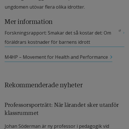
ungdomen utövar flera olika idrotter.
Mer information
Länk till annan webbplats.
Forskningsrapport: Smakar det så kostar det: Om 
föräldrars kostnader för barnens idrott
M4HP – Movement for Health and Performance
Rekommenderade nyheter
Professorsporträtt: När lärandet sker utanför
klassrummet
Johan Söderman är ny professor i pedagogik vid