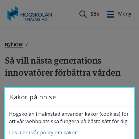
Sök på webbplatsen
Meny
Sök
English
Gå
till
Utbildning
innehåll
Nyheter
Så vill nästa generations 
Forskning
innovatörer förbättra vården
Samverkan
Det var med stor glädje och stolthet som 
Kakor på hh.se
många studenter fick ta emot stipendier på 
Högskolan i Halmstads examensmässa 
Om Högskolan
Högskolan i Halmstad använder kakor (cookies) för
Utexpo i juni. För fjärde året i rad belönade 
att vår webbplats ska fungera på bästa sätt för dig.
Getinge Sterilization studenter som har 
Läs mer i vår policy om kakor
Bibliotek
utfört framstående examensarbeten inom 