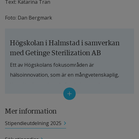
Text: Katarina Tran
Foto: Dan Bergmark
Högskolan i Halmstad i samverkan 
med Getinge Sterilization AB
Ett av Högskolans fokusområden är 
hälsoinnovation, som är en mångvetenskaplig, 
lärosätesövergripande forsknings- och 
utbildningssatsning. Syftet är att bidra med 
innovativa och hållbara lösningar på 
Mer information
samhällsutmaningar inom hälsoområdet. I linje 
Stipendieutdelning 2025
med detta ingick Högskolan i Halmstad och 
Getinge Sterilization AB ett tioårigt strategiskt 