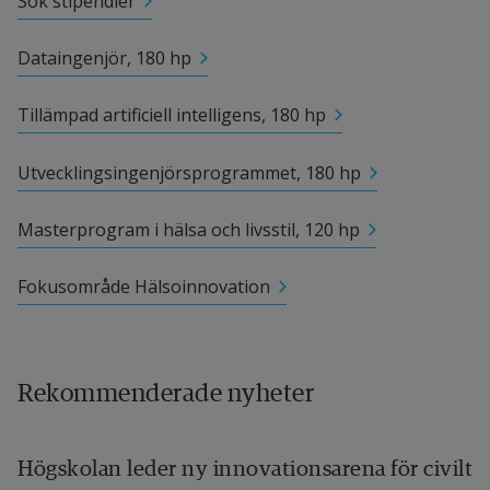
Sök stipendier
samverkansavtal hösten 2020, som ett sätt att 
långsiktigt stärka och utveckla utbildning, 
Dataingenjör, 180 hp
forskning och innovation.
Tillämpad artificiell intelligens, 180 hp
Getinge Sterilization AB specialiserar sig på 
Utvecklingsingenjörsprogrammet, 180 hp
tillverkning av sterilisatorer till 
läkemedelsindustrin och är en del av Getinge AB. 
Masterprogram i hälsa och livsstil, 120 hp
Många av företagets anställda har tidigare 
studerat på Högskolan i Halmstad.
Fokusområde Hälsoinnovation
Länk till annan webbplats, öppnas
Getinge Sterilization
Rekommenderade nyheter
Högskolan leder ny innovationsarena för civilt