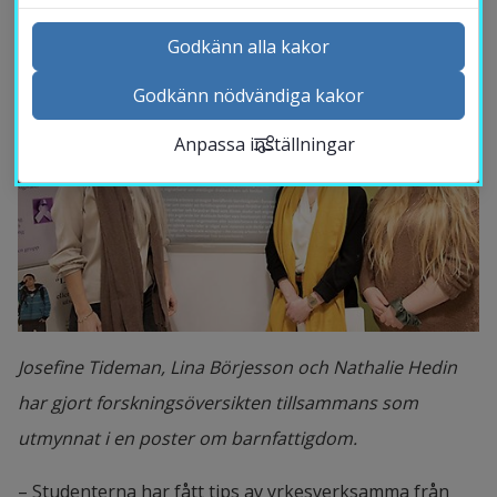
Godkänn alla kakor
Godkänn nödvändiga kakor
Kontakta och besök oss
Anpassa inställningar
Nyheter
Kalender
Sök personal
Studentwebb
Länk till anna
Medarbetarwebb Insidan
Josefine Tideman, Lina Börjesson och Nathalie Hedin
har gjort forskningsöversikten tillsammans som
utmynnat i en poster om barnfattigdom.
– Studenterna har fått tips av yrkesverksamma från 