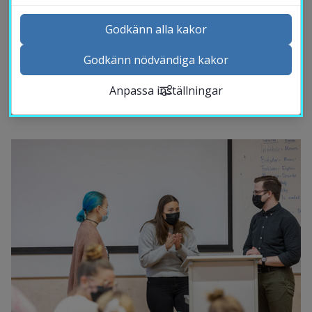
de tre lärosätena årligen kan samlas. 
Godkänn alla kakor
Förutom kulturutbyte och en trevlig 
Godkänn nödvändiga kakor
upplevelse, har mötet som syfte att främja 
Kontakta och besök oss
kunskaper i svensk kultur och språk i 
Anpassa inställningar
Nyheter
affärssammanhang.
Kalender
Sök personal
Studentwebb
Länk till anna
Medarbetarwebb Insidan