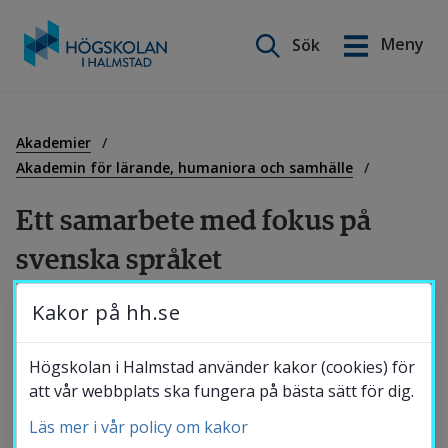
Sök på webbplatsen
Meny
Sök
English
Gå
till
Utbildning
innehåll
Akademier
Akademin för lärande, humaniora och samhälle
Forskning
Ett samarbete med fokus på 
svenska språket
Samverkan
Kakor på hh.se
I mars var studenter från Högskolan på 
besök i Estland på University of Tartu, 
Om Högskolan
Högskolan i Halmstad använder kakor (cookies) för
tillsammans med representanter från 
att vår webbplats ska fungera på bästa sätt för dig.
Tammerfors universitet i Finland. Det är ett 
Läs mer i vår policy om kakor
Bibliotek
internationellt samarbete som möjliggör att 