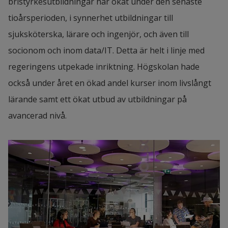
bristyrkesutbildningar har ökat under den senaste 
tioårsperioden, i synnerhet utbildningar till 
sjuksköterska, lärare och ingenjör, och även till 
socionom och inom data/IT. Detta är helt i linje med 
regeringens utpekade inriktning. Högskolan hade 
också under året en ökad andel kurser inom livslångt 
lärande samt ett ökat utbud av utbildningar på 
avancerad nivå.