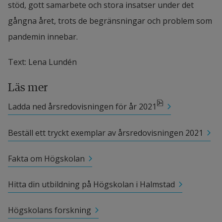
stöd, gott samarbete och stora insatser under det 
gångna året, trots de begränsningar och problem som 
pandemin innebar.
Text: Lena Lundén
Läs mer
pdf, 3.7 MB, öppnas i nytt fönster.
Ladda ned årsredovisningen för år 2021
Beställ ett tryckt exemplar av årsredovisningen 2021
Fakta om Högskolan
Hitta din utbildning på Högskolan i Halmstad
Högskolans forskning