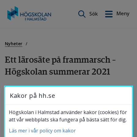
Sök på webbplatsen
Meny
Sök
English
Gå
till
Utbildning
innehåll
Nyheter
Ett lärosäte på frammarsch – 
Forskning
Högskolan summerar 2021
Samverkan
Högskolan i Halmstad har i dagarna lämnat 
Kakor på hh.se
sin årsredovisning för 2021 till regeringen. 
Den sammanfattande bilden är en högskola 
Om Högskolan
Högskolan i Halmstad använder kakor (cookies) för
på frammarsch med en mycket god 
att vår webbplats ska fungera på bästa sätt för dig.
verksamhet, både vad gäller innehåll och 
Läs mer i vår policy om kakor
Bibliotek
ekonomi.