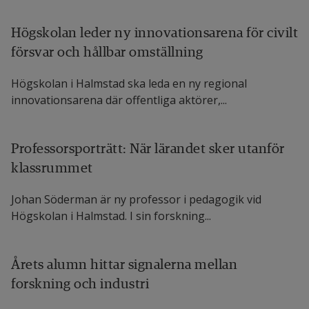
doktorand i allmänmedicin, Lunds universitet, 
Högskolan leder ny innovationsarena för civilt
Anders Halling, professor i allmänmedicin, Lunds 
försvar och hållbar omställning
universitet, Awais Ashfaq, postdoktor i signal- och 
Högskolan i Halmstad ska leda en ny regional
systemteknik, Högskolan i Halmstad, Farzaneh 
innovationsarena där offentliga aktörer,...
Etminani, docent i informationsteknologi, 
Högskolan i Halmstad samt Björn Agvall, specialist 
Professorsporträtt: När lärandet sker utanför
i allmänmedicin och FoU-handledare, Region 
klassrummet
Halland.
Johan Söderman är ny professor i pedagogik vid
Läs hela artikeln i Journal of Medical Internet 
Högskolan i Halmstad. I sin forskning...
Research 
The Price of Explainabitlity in Machine 
Learning Models for 100-Day Readmission 
Årets alumn hittar signalerna mellan
Predicition in Heart Failure: Retrospective, 
forskning och industri
Länk till anna
Comparative, Machince Learning Study