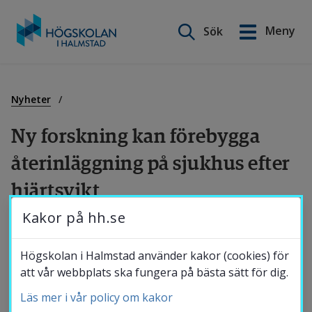
Sök på webbplatsen
Meny
Sök
English
Gå
till
Utbildning
innehåll
Nyheter
Ny forskning kan förebygga 
Forskning
återinläggning på sjukhus efter 
hjärtsvikt
Samverkan
Kakor på hh.se
Hjärtsvikt är allvarligt och orsakar många 
Om Högskolan
dödsfall. Det är också en sjukdom som 
Högskolan i Halmstad använder kakor (cookies) för
drabbar många och som mycket av 
att vår webbplats ska fungera på bästa sätt för dig.
resurserna inom vården används till. Nya 
Läs mer i vår policy om kakor
Bibliotek