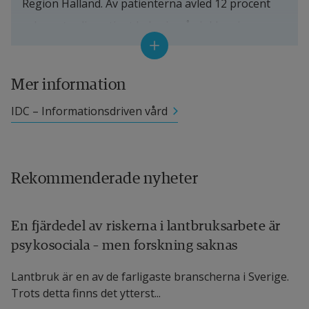
Region Halland. Av patienterna avled 12 procent 
och var tredje patient lades in på sjukhus igen 
inom 100 dagar efter utskrivning.
Mer information
Forskningen kring informationsdriven vård vid 
Högskolan i Halmstad sker ofta i nära samarbete 
IDC – Informationsdriven vård
med Region Halland.
Läs hela artikeln i International Journal of 
Rekommenderade nyheter
Cardiology: Cardiovascular Risk and Prevention 
(IJCCRP) 
Clinical characteristics at hospital 
En fjärdedel av riskerna i lantbruksarbete är
discharge that predict cardiovascular readmission 
psykosociala – men forskning saknas
within 100 days in heart failure patients – An 
Länk till annan webbplats.
observational study
Lantbruk är en av de farligaste branscherna i Sverige.
Trots detta finns det ytterst...
Forskarna bakom studien är Jason Davidge, 