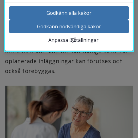
studier vid Högskolan i Halmstad, som gjorts 
i nära samarbete med Region Halland, visar 
Godkänn alla kakor
att av patienter med hjärtsvikt som varit 
Godkänn nödvändiga kakor
Kontakta och besök oss
inlagda på sjukhus läggs var tredje patient in 
Anpassa inställningar
Nyheter
igen inom 100 dagar. Forskarna kan också 
Kalender
bidra med kunskap om hur många av dessa 
Sök personal
oplanerade inläggningar kan förutses och 
Studentwebb
också förebyggas.
Länk till anna
Medarbetarwebb Insidan