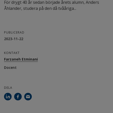
För drygt 40 år sedan började årets alumn, Anders
Åhlander, studera på den då tvååriga...
Forskarna bakom den studien är Amira Soliman, 
universitetslektor, Högskolan i Halmstad, Björn 
Agvall, specialist i allmänmedicin och FoU-
PUBLICERAD
handledare, Region Halland, Farazaneh Etminani, 
2023-11-22
docent i informationsteknologi, Högskolan i 
Halmstad, Omar Hamed, forskningsingenjör, 
KONTAKT
Högskolan i Halmstad samt Markus Lingman, 
Farzaneh Etminani
överläkare och strateg på Region Halland
Docent
DELA