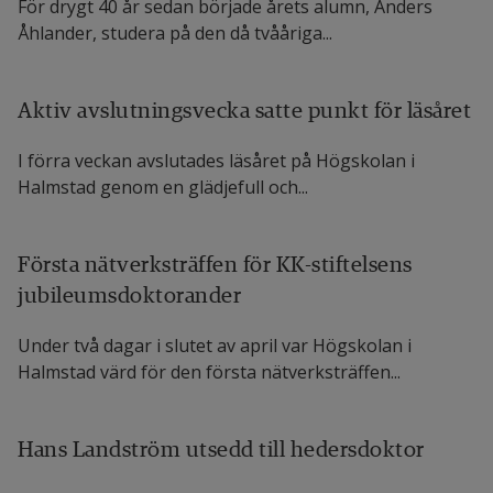
För drygt 40 år sedan började årets alumn, Anders
programmering. Hon har ett starkt utvecklat 
Åhlander, studera på den då tvååriga...
systematiskt och logiskt tänkande som lämpar sig 
väl för mjukvaruutveckling. Hon är inte rädd för 
Aktiv avslutningsvecka satte punkt för läsåret
utmaningar, en egenskap Lina visat inte minst 
I förra veckan avslutades läsåret på Högskolan i
inom sin elitsatsning i pingis. Lina vill också bryta 
Halmstad genom en glädjefull och...
könsnormer och inspirera fler tjejer att välja en 
teknisk yrkesbana. Lina spås göra stora framsteg 
Första nätverksträffen för KK-stiftelsens
både som ingenjör och inspiratör.
jubileumsdoktorander
Mai-Lill Vu
Under två dagar i slutet av april var Högskolan i
Halmstad värd för den första nätverksträffen...
Civilingenjör i datateknik. För kursen Digitalteknik.
Motivering: Mai-Lill Vu studerar till civilingenjör i 
Hans Landström utsedd till hedersdoktor
datateknik och är 2023 års kursetta i ämnet 