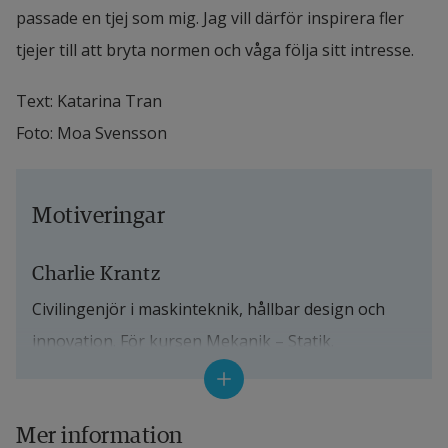
passade en tjej som mig. Jag vill därför inspirera fler 
tjejer till att bryta normen och våga följa sitt intresse.
Text: Katarina Tran
Foto: Moa Svensson
Motiveringar
Charlie Krantz
Civilingenjör i maskinteknik, hållbar design och 
innovation. För kursen Mekanik – Statik.
Motivering: Charlie Krantz studerar till civilingenjör 
i maskinteknik och är årets kursetta i ämnet Statik. 
Mer information