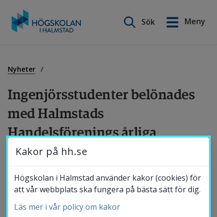
Sök på webbplatsen
Meny
Sök
English
Gå
till
Utbildning
innehåll
Nyheter
Ingenjörs­studenter belönades 
Forskning
med Halmstads 
Handelsförenings årliga 
Samverkan
stipendium
Kakor på hh.se
Om Högskolan
I förra veckan var det dags för Halmstads 
Högskolan i Halmstad använder kakor (cookies) för
att vår webbplats ska fungera på bästa sätt för dig.
Handelsförening att belöna studenter från 
Läs mer i vår policy om kakor
Högskolan i Halmstad för sjätte året i rad. 
Bibliotek