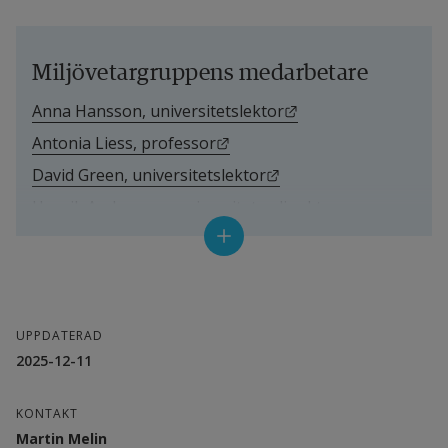
Miljövetargruppens medarbetare
Länk till annan webb
Anna Hansson, universitetslektor
Länk till annan webbplats.
Antonia Liess, professor
Länk till annan webbpl
David Green, universitetslektor
Henrik Andersson, universitetsadjunkt
Länk till annan w
Johanna Sjöstedt, universitetslektor
Länk till annan web
Niklas Karlsson, universitetslektor
Länk till annan webbplats.
Marie Mattsson, professor
Länk till annan webbp
Martin Melin, universitetslektor
UPPDATERAD
2025-12-11
KONTAKT
Martin Melin