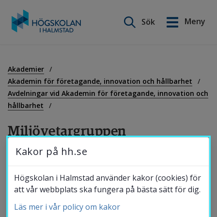
Sök på webbplatsen
Meny
Sök
English
Gå
till
Utbildning
innehåll
Akademier
Akademin för företagande, innovation och hållbarhet
Avdelningar vid Akademin för företagande, innovation och
Forskning
hållbarhet
Miljövetargruppen
Samverkan
Kakor på hh.se
Forskargruppen inom miljövetenskap jobbar 
med att hitta naturbaserade och 
Om Högskolan
Högskolan i Halmstad använder kakor (cookies) för
multifunktionella lösningar som kan 
att vår webbplats ska fungera på bästa sätt för dig.
påskynda omställningen till ett mer hållbart 
Läs mer i vår policy om kakor
Bibliotek