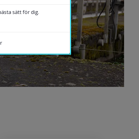
sta sätt för dig.
r
s.