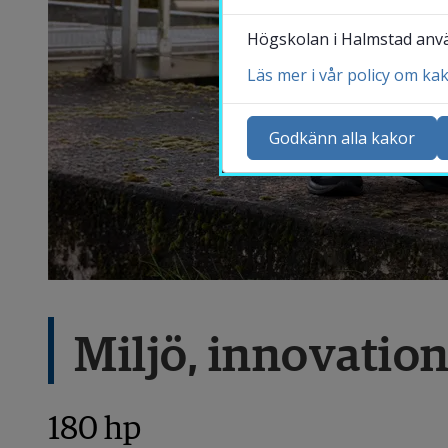
Högskolan i Halmstad använ
Läs mer i vår policy om ka
Ko
Ny
Godkänn alla kakor
Ka
Sö
St
Me
Miljö, innovation
180 hp