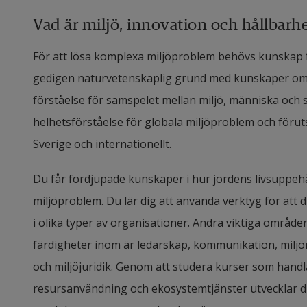
Vad är miljö, innovation och hållbarh
För att lösa komplexa miljöproblem behövs kunskap f
gedigen naturvetenskaplig grund med kunskaper om 
förståelse för samspelet mellan miljö, människa och
helhetsförståelse för globala miljöproblem och föruts
Sverige och internationellt.
Du får fördjupade kunskaper i hur jordens livsuppeh
miljöproblem. Du lär dig att använda verktyg för att 
i olika typer av organisationer. Andra viktiga områ
färdigheter inom är ledarskap, kommunikation, miljö
och miljöjuridik. Genom att studera kurser som handl
resursanvändning och ekosystemtjänster utvecklar du