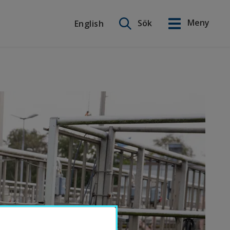
Sök på webbplatsen
Meny
Sök
English
English