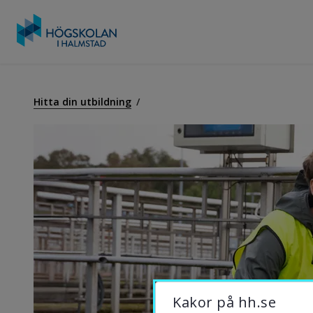
Gå
till
U
innehåll
Hitta din utbildning
F
S
O
B
Kakor på hh.se