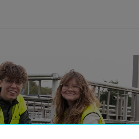
tbildning
orskning
amverkan
m Högskolan
ibliotek