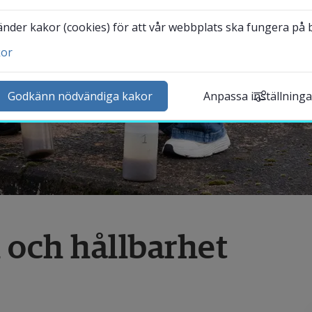
der kakor (cookies) för att vår webbplats ska fungera på bä
kor
ntakta och besök oss
heter
Godkänn nödvändiga kakor
Anpassa inställninga
lender
k personal
udentwebb
Länk till annan webbplat
darbetarwebb Insidan
 och hållbarhet