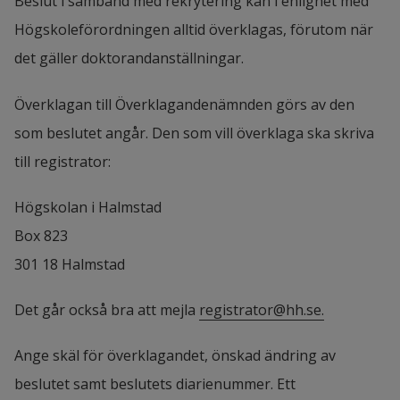
Beslut i samband med rekrytering kan i enlighet med 
med och på vilket sätt dina erfarenheter och 
Högskoleförordningen alltid överklagas, förutom när 
förmågor motsvarar de kvalifikationer som 
det gäller doktorandanställningar.
efterfrågas. (1–2 sidor)
Överklagan till Överklagandenämnden görs av den 
Översiktlig merit- och tjänsteförteckning 
som beslutet angår. Den som vill överklaga ska skriva 
(cv) 
som ger en bild av din samlade 
till registrator:
kompetens. Senare i processen kan intyg, 
Högskolan i Halmstad
betyg eller motsvarande komma att 
Box 823 
efterfrågas.
301 18 Halmstad
Relevanta examensbevis
, ladda upp som 
separat fil.
Det går också bra att mejla 
registrator@hh.se.
Referenser
, inklusive kontaktuppgifter.
Ange skäl för överklagandet, önskad ändring av 
beslutet samt beslutets diarienummer. Ett 
Eventuella ö
vriga handlingar
 som är 