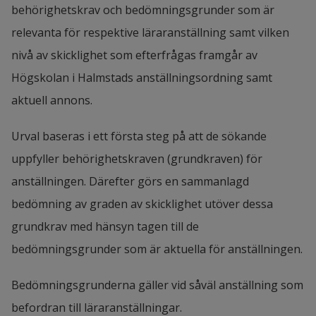
behörighetskrav och bedömningsgrunder som är 
som separat fil, tydligt uppmärkt. En 
Laddas upp som separat fil, tydligt 
relevanta för respektive läraranställning samt vilken 
översättning till engelska eller svenska ska 
uppmärkt.
nivå av skicklighet som efterfrågas framgår av 
finnas om dokumenten inte utfärdats på 
Högskolan i Halmstads anställningsordning samt 
En översättning till engelska eller 
något av dessa språk.
aktuell annons.
svenska ska finnas om dokumenten inte 
Ansökan om examensbevis, utbildning 
har utfärdats på något av dessa språk.
på forskarnivå (forskarutbildning gjord 
Urval baseras i ett första steg på att de sökande 
vid Högskolan i Halmstad)
Om ditt examensbevis finns i Ladok kan 
uppfyller behörighetskraven (grundkraven) för 
du hämta där.
anställningen. Därefter görs en sammanlagd 
Publikationslista.
 Förteckning över 
Mer information om digitala 
bedömning av graden av skicklighet utöver dessa 
vetenskapliga texter samt din roll i dessa 
examensbevis i Ladok
grundkrav med hänsyn tagen till de 
publikationer. Avhandling och åberopade 
bedömningsgrunder som är aktuella för anställningen.
publikationer ska företrädesvis länkas till 
Publikationslista: 
Länka till eller bifoga en 
alternativt bifogas separat.
lista över dina samtliga publikationer. 
Bedömningsgrunderna gäller vid såväl anställning som 
Markera vilka publikationer som är relevanta 
Referenser
, inklusive kontaktuppgifter.
befordran till läraranställningar.