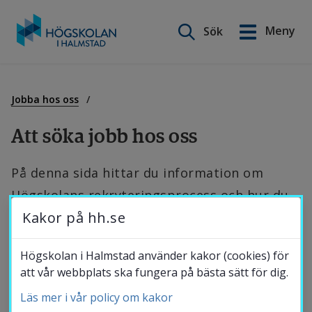
Sök på webbplatsen
Meny
Sök
English
Gå
till
Utbildning
innehåll
Jobba hos oss
Att söka jobb hos oss
Forskning
På denna sida hittar du information om 
Högskolans rekryteringsprocess och hur du 
Samverkan
Kakor på hh.se
utformar din ansökan. Högskolans 
rekryterings- och befordringsprocesser ska 
Om Högskolan
Högskolan i Halmstad använder kakor (cookies) för
kännetecknas av öppenhet, transparens och 
att vår webbplats ska fungera på bästa sätt för dig.
meritbaserad bedömning, på engelska 
Läs mer i vår policy om kakor
Bibliotek
benämnt OTM-R (open, transparent and 