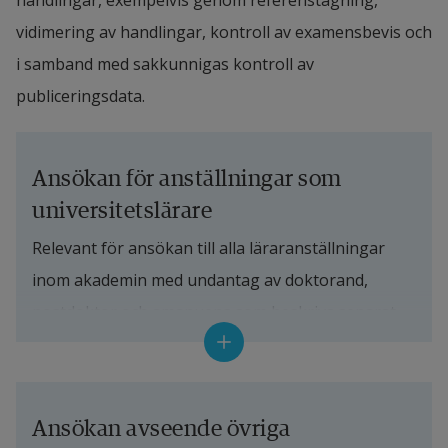
handlingar, exempelvis genom referenstagning, 
vidimering av handlingar, kontroll av examensbevis och 
i samband med sakkunnigas kontroll av 
publiceringsdata.
Ansökan för anställningar som 
universitetslärare
Relevant för ansökan till alla läraranställningar 
inom akademin med undantag av doktorand, 
postdoktor och amanuens som beskrivs separat.
Ansökan ska generellt sett innehålla följande:
Avsiktsförklaring:
 En framtidsinriktad 
Ansökan avseende övriga 
beskrivning av vad du vill åstadkomma om du 