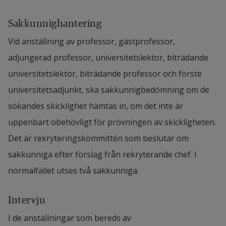
för anställningen som du söker (maximalt 
Ansökan till doktorandtjänst
åtta för lektorsanställningar och maximalt tio 
Sakkunnighantering
för professorsanställningar). 
Vid anställning av professor, gästprofessor, 
Ansökningsbrev.
 Kortfattad beskrivning av 
Åberopade publikationer ska 
adjungerad professor, universitetslektor, biträdande 
dina akademiska ambitioner, intresse och 
företrädesvis länkas till alternativt 
universitetslektor, biträdande professor och förste 
erfarenheter av relevans för 
bifogas separat. 
universitetsadjunkt, ska sakkunnigbedömning om de 
anställningen/projektet. (1–2 sidor)
sökandes skicklighet hämtas in, om det inte är 
Din roll i de olika åberopade arbetena 
Översiktlig merit- och tjänsteförteckning 
uppenbart obehövligt för prövningen av skickligheten. 
ska framgå. 
(cv) 
som ger en bild av din samlade 
Det är rekryteringskommittén som beslutar om 
Publikationslista är inte obligatoriskt vid 
kompetens.
Styrks med relevanta 
sakkunniga efter förslag från rekryterande chef. I 
anställning till universitetsadjunkt.
examensbevis och eventuella intyg och 
normalfallet utses två sakkunniga.
tjänstgöringsbetyg.
Redogörelse:
 Beskriv kortfattat under 
Intervju
respektive område hur dina kvalifikationer 
Examensbevis.
 Bevis på dina tidigare 
I de anställningar som bereds av 
kan användas utifrån kravspecifikationen och 
universitetsstudier