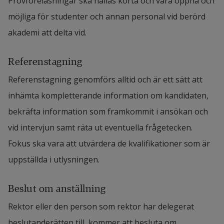
Provföreläsningar ska hållas korta och vara öppna och 
magisteruppsatser samt andra vetenskaplig 
Status avseende högskolepedagogisk 
möjliga för studenter och annan personal vid berörd 
texter.
utbildning: 
Ange med stöd av kursbevis, 
akademi att delta vid.
kursplaner och/eller kursbeskrivningar om 
Referenser
, inklusive kontaktuppgifter.
du har genomgången högskolepedagogisk 
Referenstagning
utbildning 15 hp (10 veckor) eller 
Ansökan till amanuens
Referenstagning genomförs alltid och är ett sätt att 
motsvarande. Sökande som saknar 
inhämta kompletterande information om kandidaten, 
Personligt brev 
som anger varför du söker 
högskolepedagogisk utbildning eller 
bekräfta information som framkommit i ansökan och 
anställningen, vad du hoppas kunna bidra 
motsvarande erfarenhet förväntas vid en 
vid intervjun samt räta ut eventuella frågetecken. 
med och på vilket sätt dina erfarenheter och 
eventuell anställning erhålla denna kunskap 
Fokus ska vara att utvärdera de kvalifikationer som är 
förmågor motsvarar de kvalifikationer som 
inom två år från påbörjad anställning.
uppställda i utlysningen.
efterfrågas. (1 sida)
Referenser:
 Referenser, inklusive 
Översiktlig merit- och tjänsteförteckning 
Beslut om anställning
kontaktuppgifter, ska lämnas tillsammans 
(cv) 
som ger en bild av din samlade 
Rektor eller den person som rektor har delegerat 
med löneanspråk. Referenserna ska vara 
kompetens. Senare i processen kan intyg, 
beslutanderätten till, kommer att besluta om 
relevanta för tjänsten och kunna styrka 