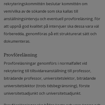
rekryteringskommittén beslutar kommittén om 
bedömningsgrunderna för tjänster. Styrk 
Ska helst vara digitalt.
vem/vilka av de sökande som ska kallas till 
detta med bifogade underlag eller handlingar.
Laddas upp som separat fil, enkel att 
anställningsintervju och eventuell provföreläsning. För 
Vetenskaplig skicklighet (för de 
urskilja.
att uppnå god kvalitet på intervjuer ska dessa vara väl 
anställningar då detta är relevant)
En översättning till engelska eller 
förberedda, genomföras på ett strukturerat sätt och 
Pedagogisk skicklighet
svenska ska finnas om dokumenten inte 
dokumenteras.
Ledarskap och administrativ skicklighet
har utfärdats på något av dessa språk.
Provföreläsning
Samverkan med det omgivande 
Om ditt examensbevis finns i Ladok kan 
Provföreläsningar genomförs i normalfallet vid 
samhället
du hämta där.
rekrytering till tillsvidareanställning till professor, 
Mer information om digitala 
Vilka exempel som är relevant 
biträdande professor, universitetslektor, biträdande 
examensbevis i Ladok
dokumentation att bifoga till 
universitetslektor (trots tidsbegränsning), förste 
redogörelsen framgår av avsnitt 
universitetsadjunkt och universitetsadjunkt.
Vetenskapliga texter:
 Länka till eller bifoga 
bedömningsgrunder.
som pdf dina kandidat- och 