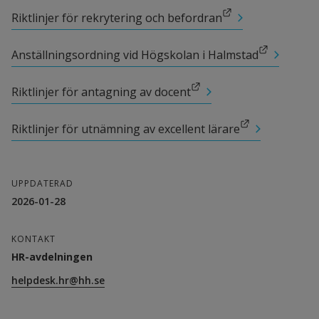
Länk till annan webbplats.
Riktlinjer för rekrytering och befordran
Länk till annan webbplats.
Anställningsordning vid Högskolan i Halmstad
Länk till annan webbplats.
Riktlinjer för antagning av docent
Länk till annan webbplats.
Riktlinjer för utnämning av excellent lärare
UPPDATERAD
2026-01-28
KONTAKT
HR-avdelningen
helpdesk.hr@hh.se