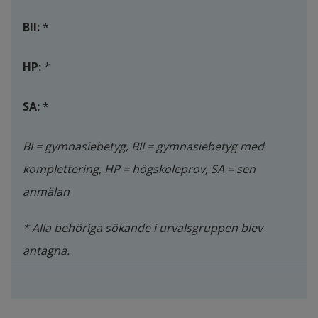
BII:
 *
HP:
 *
SA:
 *
BI = gymnasiebetyg, BII = gymnasiebetyg med 
komplettering, HP = högskoleprov, SA = sen 
anmälan
* Alla behöriga sökande i urvalsgruppen blev 
antagna.