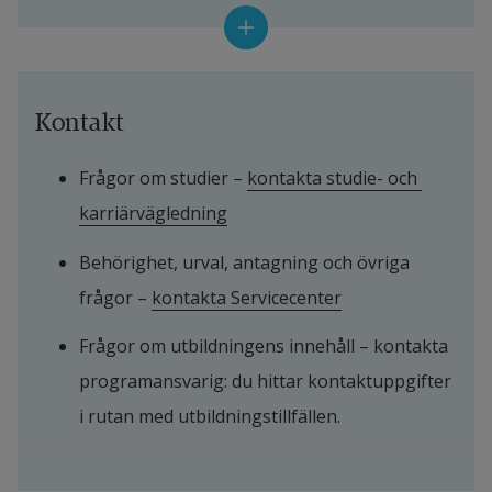
separat webbsida.
studenter tycker om sina kurser och sin utbildning. 
Du kan läsa mer om hur det går till här:
Söka till Högskolan
Uppföljning program
Kontakt
Var sjätte år gör vi också en större utvärdering av 
Frågor om studier – 
kontakta studie- och 
varje program. Du hittar dessa utvärderingar här:
karriärvägledning
Utvärdering program
Behörighet, urval, antagning och övriga 
frågor – 
kontakta Servicecenter
Frågor om utbildningens innehåll – kontakta 
programansvarig: du hittar kontaktuppgifter 
i rutan med utbildningstillfällen.