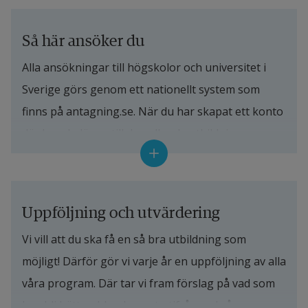
Så här ansöker du
Alla ansökningar till högskolor och universitet i 
Sverige görs genom ett nationellt system som 
finns på antagning.se. När du har skapat ett konto 
där kan du lägga till den eller de utbildningar som 
du vill söka. Du kan också klicka på ”Anmäl dig nu” 
högst upp den här sidan när anmälan är öppen, då 
hamnar du direkt på antagning.se och har redan 
Uppföljning och utvärdering
programmet i din lista.
Vi vill att du ska få en så bra utbildning som 
Vi har samlat mer information om hur anmälan går 
möjligt! Därför gör vi varje år en uppföljning av alla 
till, grundläggande behörighet, urval, 
våra program. Där tar vi fram förslag på vad som 
reservantagning och högskoleprovet på en 
kan bli bättre, bland annat utifrån vad våra 