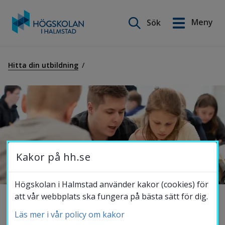
Sök på webbplatsen
Meny
Sök
English
Gå
till
Hitta din utbildning
Utbildning
innehåll
Forskning
Samverkan
Kakor på hh.se
Om Högskolan
Högskolan i Halmstad använder kakor (cookies) för
att vår webbplats ska fungera på bästa sätt för dig.
Grundlärarutbildning (åk 4-6)
Läs mer i vår policy om kakor
Bibliotek