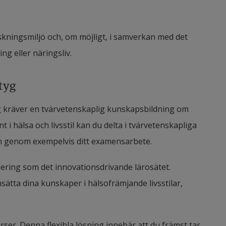
kningsmiljö och, om möjligt, i samverkan med det
g eller näringsliv.
tyg
g kräver en tvärvetenskaplig kunskapsbildning om
 i hälsa och livsstil kan du delta i tvärvetenskapliga
on genom exempelvis ditt examensarbete.
ering som det innovationsdrivande lärosätet.
sätta dina kunskaper i hälsofrämjande livsstilar,
ser. Denna flexibla lösning innebär att du främst tar