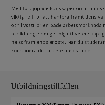
Med fördjupade kunskaper om människors
viktig roll för att hantera framtidens 
och livsstil är en både arbetsmarknads
utbildning, som ger dig ett vetenskaplig
hälsofrämjande arbete. När du studerar 
kombinera ditt arbete med studier.
Utbildningstillfällen
Hösttermin 2026
(
Distans
,
Halmstad,
50
%)