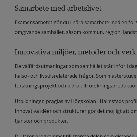
Samarbete med arbetslivet
Examensarbetet gör du i nära samarbete med en fors
omgivande samhället, såsom kommun, region, landstin
Innovativa miljöer, metoder och verk
De välfärdsutmaningar som samhället står inför i da
hälso- och livstilsrelaterade frågor. Som masterstudent
forskningsprojekt och bidra till forskningsprodukti
Utbildningen präglas av Högskolan i Halmstads profil
Innovativa idéer och strukturer gör det möjligt att om
tjänster och produkter.
Du läser programmet till största delen som distanskur