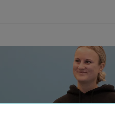
tbildning
orskning
amverkan
m Högskolan
ibliotek