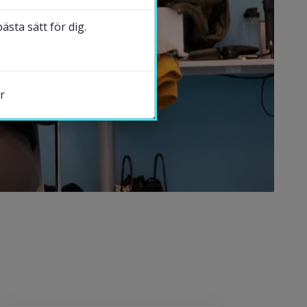
sta sätt för dig.
r
s.