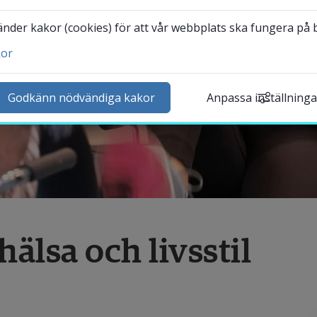
der kakor (cookies) för att vår webbplats ska fungera på bä
kor
ntakta och besök oss
heter
Godkänn nödvändiga kakor
Anpassa inställninga
lender
k personal
udentwebb
Länk till annan webbplat
darbetarwebb Insidan
älsa och livsstil