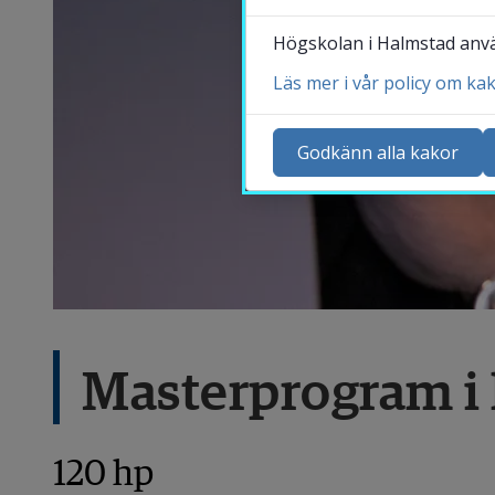
Högskolan i Halmstad använ
Läs mer i vår policy om ka
Ko
Ny
Godkänn alla kakor
Ka
Sö
St
Me
Masterprogram i h
120 hp