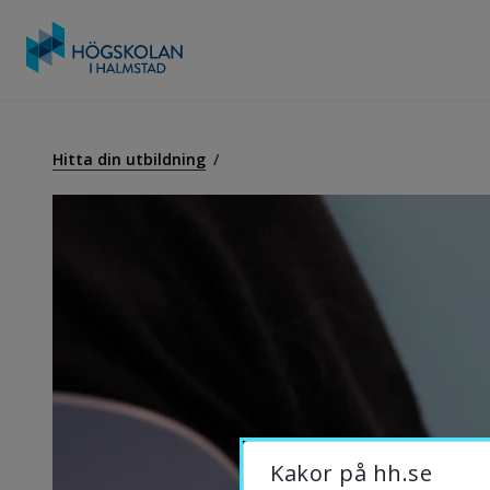
Gå
till
U
innehåll
Hitta din utbildning
F
S
O
B
Kakor på hh.se