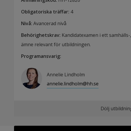
Anmälningskod
:
HH-
12820
Obligatoriska träffar
:
4
Nivå
:
Avancerad nivå
Behörighetskrav
:
Kandidatexamen i ett samhälls-,
ämne relevant för utbildningen.
Programansvarig
:
Annelie Lindholm
annelie.lindholm@hh.se
Dölj utbildni