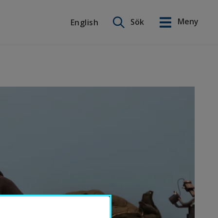
Sök på webbplatsen
Meny
Sök
English
English