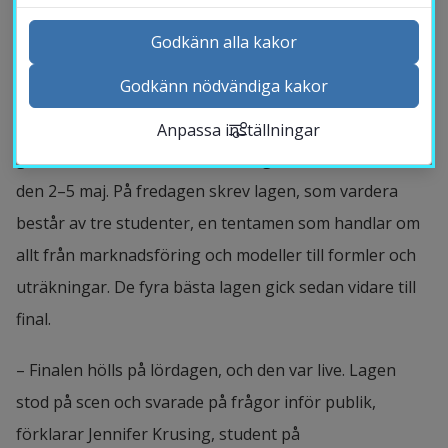
Godkänn alla kakor
SM i ekonomi är en nationell tävling som börjar med 
Godkänn nödvändiga kakor
deltävlingar på landets lärosäten. Det vinnande laget 
Kontakta och besök oss
från varje lärosäte gör upp om SM-titeln under en 
Anpassa inställningar
Nyheter
gemensam konferens, som i år ägde rum i Halmstad 
Kalender
den 2–5 maj. På fredagen skrev lagen, som vardera 
Sök personal
består av tre studenter, en tentamen som handlar om 
Studentwebb
allt från marknadsföring och modeller till formler och 
Länk till anna
Medarbetarwebb Insidan
uträkningar. De fyra bästa lagen gick sedan vidare till 
final.
– Finalen hölls på lördagen, och den var live. Lagen 
stod på scen och svarade på frågor inför publik, 
förklarar Jennifer Krusing, student på 