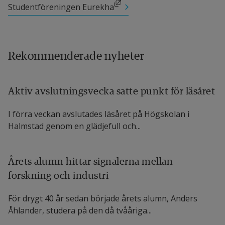
Länk till annan webbplats, öppnas i nytt fönster.
Studentföreningen Eurekha
Rekommenderade nyheter
Aktiv avslutningsvecka satte punkt för läsåret
I förra veckan avslutades läsåret på Högskolan i
Halmstad genom en glädjefull och...
Årets alumn hittar signalerna mellan
forskning och industri
För drygt 40 år sedan började årets alumn, Anders
Åhlander, studera på den då tvååriga...