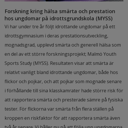
Forskning kring hälsa smärta och prestation 
hos ungdomar på idrottsgrundskola (MYSS)
Vi har under tre år följt idrottande ungdomar på ett 
idrottsgymnasium i deras prestationsutveckling, 
mognadsgrad, upplevd smärta och generell hälsa som 
en del av ett större forskningsprojekt; Malmö Youth 
Sports Study (MYSS). Resultaten visar att smärta är 
relativt vanligt bland idrottande ungdomar, både hos 
flickor och pojkar, och att pojkar som mognade senare 
i förhållande till sina klasskamrater hade större risk för 
att rapportera smärta och presterade sämre på fysiska 
tester. För flickorna var smärta från flera ställen på 
kroppen en riskfaktor för att rapportera smärta även 
två år senare. Vi håller nu på att följa upp ungdomarna 