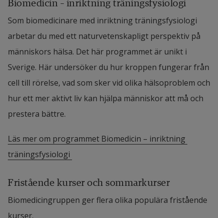
Biomedicin – inriktning träningsfysiologi
vid Lunds Universitet och Region Halland.
Som biomedicinare med inriktning träningsfysiologi 
Personsida Åsa Andersson
arbetar du med ett naturvetenskapligt perspektiv på 
människors hälsa. Det här programmet är unikt i 
Emma Haglund, docent i biomedicin – 
Sverige. Här undersöker du hur kroppen fungerar från 
fysisk aktivitet och träning
cell till rörelse, vad som sker vid olika hälsoproblem och 
Emma Haglund undervisar i anatomi, epidemiologi, 
hur ett mer aktivt liv kan hjälpa människor att må och 
biostatistik och träning som medicin. Hennes 
prestera bättre.
forskning är inom området muskuloskeletal hälsa 
och ohälsa där inriktningen är smärta, 
Läs mer om programmet Biomedicin – inriktning 
ryggsjukdom och artros och hur träning och fysisk 
träningsfysiologi 
aktivitet kan fungera som medicin. Emma tillhör 
forskarmiljön RLAS och ingår i gruppen ExBiG, är 
Fristående kurser och sommarkurser
med i Hallands Idrottsakademi och Spenshults 
Biomedicingruppen ger flera olika populära fristående 
artritgrupp vid Lunds universitet. Emma 
kurser.