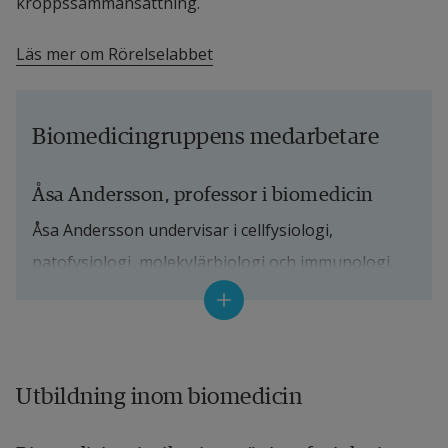
kroppssammansättning.
Läs mer om Rörelselabbet
Biomedicingruppens medarbetare
Åsa Andersson, professor i biomedicin
Åsa Andersson undervisar i cellfysiologi, 
patofysiologi, molekylärbiologi och immunologi. 
Hennes forskning handlar om molekylära 
mekanismer bakom kronisk inflammation och bl a 
hur fysisk aktivitet påverkar dessa mekanismer. 
Åsa tillhör forskarmiljön RLAS och ingår i gruppen 
Utbildning inom biomedicin
EXBiG. Åsa samarbetar också med Health Science 