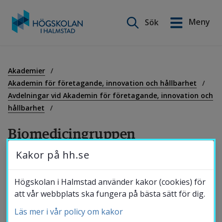
Sök på webbplatsen
Meny
Sök
English
Gå
till
Utbildning
innehåll
Akademier
Akademin för företagande, innovation och hållbarhet
Avdelningar vid Akademin för företagande, innovation och
Forskning
hållbarhet
Biomedicingruppen
Samverkan
Kakor på hh.se
Forskargruppen inom Träningens Biomedicin 
vid Högskolan i Halmstad (Exercise 
Om Högskolan
Högskolan i Halmstad använder kakor (cookies) för
Biomedicine research Group, ExBiG) bedriver 
att vår webbplats ska fungera på bästa sätt för dig.
forskning och undervisning kring effekter av 
Läs mer i vår policy om kakor
Bibliotek