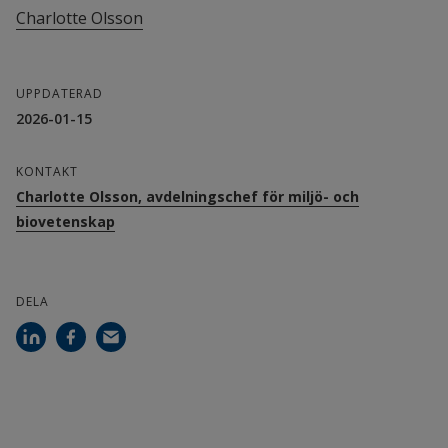
Charlotte Olsson
dels inom området Träning som medicin med 
inriktning mot kardiovaskulära och 
muskuloskeletala sjukdomar, och dels inom 
UPPDATERAD
2026-01-15
Träning som hälsopromotion och prestation med 
forskning på idrottande barn och ungdomars 
KONTAKT
hälsa och fysiologiska aspekter på golf och andra 
Charlotte Olsson, avdelningschef för miljö- och
precisionsidrotter. Charlotte tillhör forskarmiljön 
biovetenskap
RLAS och ingår i gruppen EXBiG.
Personsida Charlotte Olsson
DELA
Ilkka Heinonen, docent i träning och 
kardiovaskulär fysiologi
Ilkka Heinonen, Ph.D undervisar i träningslära, 