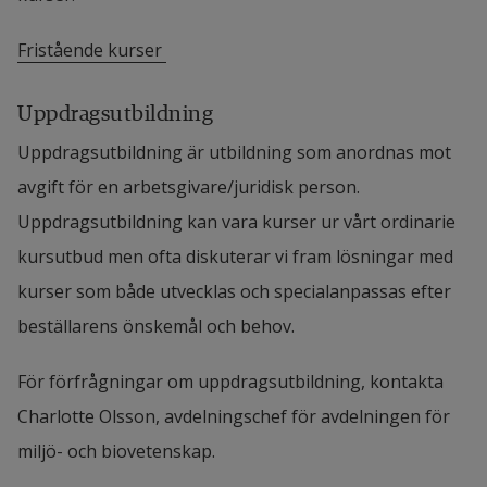
samarbetar också med FoU-Spenshult och Region 
Fristående kurser 
Halland.
Uppdragsutbildning
Personsida Emma Haglund
Uppdragsutbildning är utbildning som anordnas mot 
Lina Lundgren, universitetslektor i 
avgift för en arbetsgivare/juridisk person. 
biomekanik
Uppdragsutbildning kan vara kurser ur vårt ordinarie 
Personsida Lina Lundgren
kursutbud men ofta diskuterar vi fram lösningar med 
kurser som både utvecklas och specialanpassas efter 
Charlotte Olsson, docent i 
beställarens önskemål och behov.
träningsfysiologi
Charlotte ”Lottie” Olsson undervisar i träningslära, 
För förfrågningar om uppdragsutbildning, kontakta 
träningsfysiologi och tillhörande 
Charlotte Olsson, avdelningschef för avdelningen för 
laboratoriemetoder, och ansvarar även för Human 
miljö- och biovetenskap.
Movement Laboratory på HH. Hennes forskning är 