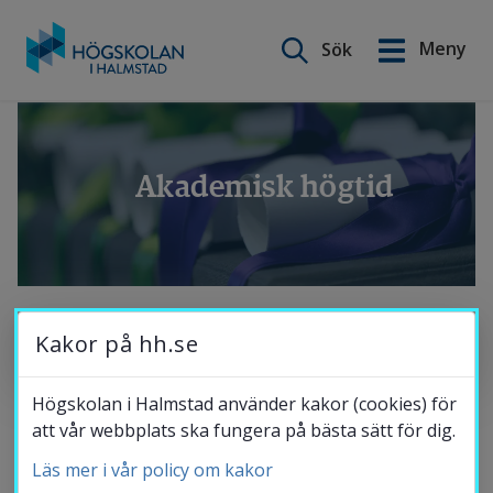
Sök på webbplatsen
Meny
Sök
English
Gå
till
Utbildning
innehåll
Akademisk högtid
Forskning
Samverkan
Kakor på hh.se
Navigera på sidan
Om Högskolan
Högskolan i Halmstad använder kakor (cookies) för
att vår webbplats ska fungera på bästa sätt för dig.
Vad är en akademisk högtid? Vad är det vi 
Läs mer i vår policy om kakor
Bibliotek
firar? Vilka deltar? Vad betyder orden? På 