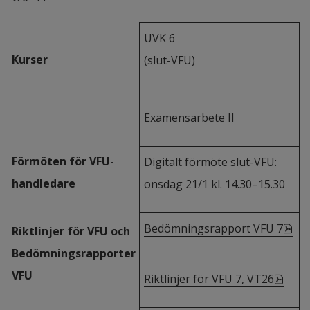
UVK 6
Kurser
(slut-VFU)
Examensarbete II
Förmöten för VFU-
Digitalt förmöte slut-VFU: 
handledare
onsdag 21/1 kl. 14.30–15.30
pdf
Bedömningsrapport VFU 7
Riktlinjer för VFU och 
Bedömningsrapporter 
VFU
pdf, 
Riktlinjer för VFU 7, VT26