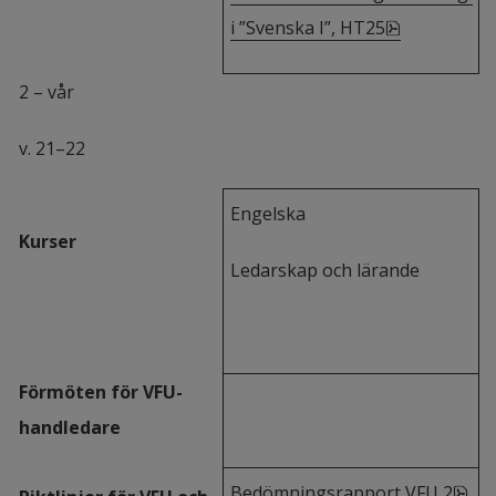
pdf, 197.7 k
i ”Svenska I”, HT25
2 – vår
v. 21–22
Engelska
Kurser
Ledarskap och lärande
Förmöten för VFU-
handledare
pdf
Bedömningsrapport VFU 2