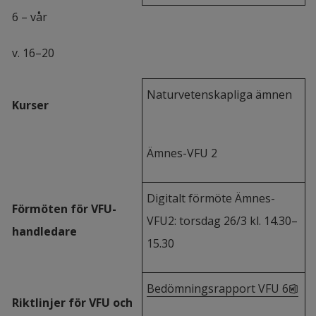
6 – vår
v. 16–20
Naturvetenskapliga ämnen
Kurser
Ämnes-VFU 2
Digitalt förmöte Ämnes-
Förmöten för VFU-
VFU2: torsdag 26/3 kl. 14.30–
handledare
15.30
doc
Bedömningsrapport VFU 6
Riktlinjer för VFU och 