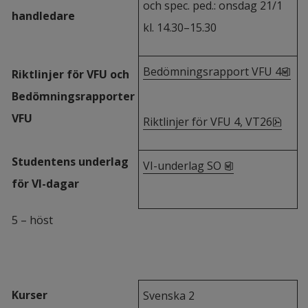
och spec. ped.: onsdag 21/1 
handledare
kl. 14.30–15.30
doc
Bedömningsrapport VFU 4
Riktlinjer för VFU och 
Bedömningsrapporter 
VFU
pdf, 
Riktlinjer för VFU 4, VT26
Studentens underlag 
docx, 56.2 kB, 
VI-underlag SO 
för VI-dagar
5 – höst
Kurser
Svenska 2