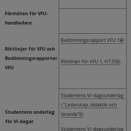
Förmöten för VFU-
handledare
doc
Bedömningsrapport VFU 1
Riktlinjer för VFU och 
Bedömningsrapporter 
pdf, 
Riktlinjer för VFU 1, HT25
VFU
Studentens VI-dagsunderlag 
i ”Ledarskap, didaktik och 
Studentens underlag 
pdf, 418.8 kB, öppnas 
lärande”
för VI-dagar
Studentens VI-dagsunderlag 