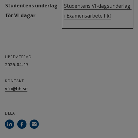
Studentens underlag 
Studentens VI-dagsunderlag 
för VI-dagar
pdf, 82.7 kB
i Examensarbete II
UPPDATERAD
2026-04-17
KONTAKT
vfu@hh.se
DELA