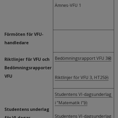
Ämnes-VFU 1
Förmöten för VFU-
handledare
doc
Bedömningsrapport VFU 3
Riktlinjer för VFU och 
Bedömningsrapporter 
VFU
pdf, 
Riktlinjer för VFU 3, HT25
Studentens VI-dagsunderlag 
pdf, 173.8 kB, ö
i ”Matematik I”
Studentens underlag 
Studentens VI-dagsunderlag 
för VI-dagar