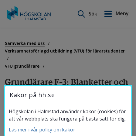
Sök på webbplatsen
Meny
Sök
English
Gå
till
Utbildning
innehåll
Samverka med oss
Verksamhetsförlagd utbildning (VFU) för lärarstudenter
Forskning
VFU grundlärare
Grundlärare F–3: Blanketter och 
Samverkan
riktlinjer för VFU och VI-dagar
Kakor på hh.se
Om Högskolan
För tillträde till kurs som innehåller VFU ska 
Högskolan i Halmstad använder kakor (cookies) för
att vår webbplats ska fungera på bästa sätt för dig.
studenten ha genomfört föregående VFU-
perioder med godkänt betyg.
Läs mer i vår policy om kakor
Bibliotek