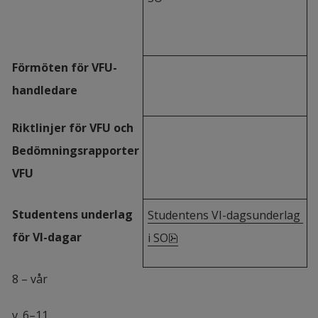
Förmöten för VFU-
handledare
Riktlinjer för VFU och 
Bedömningsrapporter 
VFU
Studentens underlag 
Studentens VI-dagsunderlag 
för VI-dagar
pdf, 111.9 kB, öppnas i nyt
i SO
8 – vår
v. 6–11