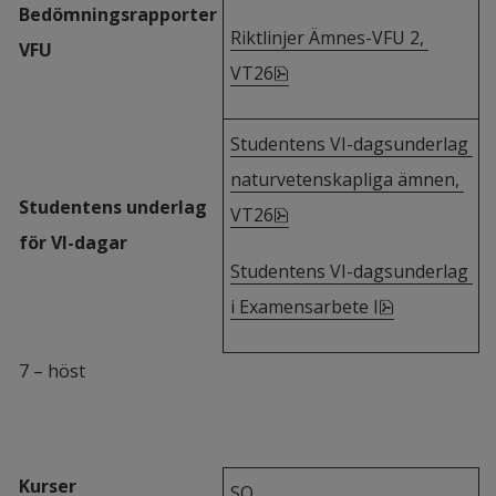
Bedömningsrapporter 
Riktlinjer Ämnes-VFU 2, 
VFU
pdf, 237.9 kB, öppnas i ny
VT26
Studentens VI-dagsunderlag 
naturvetenskapliga ämnen, 
Studentens underlag 
pdf, 170.2 kB, öppnas i ny
VT26
för VI-dagar
Studentens VI-dagsunderlag 
pdf, 117.8 k
i Examensarbete I
7 – höst
Kurser
SO