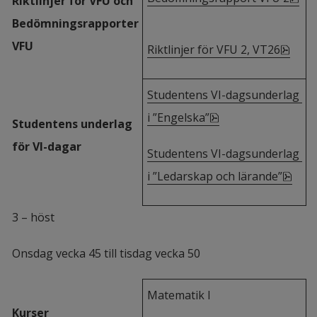
Riktlinjer för VFU och 
Bedömningsrapporter 
VFU
pdf, 
Riktlinjer för VFU 2, VT26
Studentens VI-dagsunderlag 
pdf, 216.5 kB, öppn
i ”Engelska”
Studentens underlag 
för VI-dagar
Studentens VI-dagsunderlag 
pdf,
i ”Ledarskap och lärande”
3 – höst
Onsdag vecka 45 till tisdag vecka 50
Matematik I
Kurser