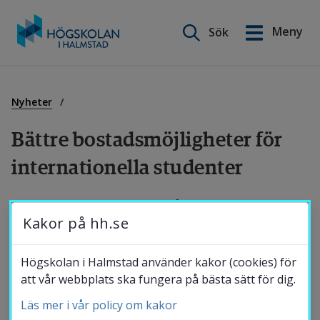
Sök på webbplatsen
Meny
Sök
English
Gå
till
Utbildning
innehåll
Nyheter
Bättre bostadsmöjligheter för 
Forskning
internationella studenter
Samverkan
Regeringen beslutade i går, 24 november, om 
Kakor på hh.se
en lagändring som ger Sveriges högskolor 
och universitet större möjlighet att 
Om Högskolan
Högskolan i Halmstad använder kakor (cookies) för
tillhandahålla bostäder till internationella 
att vår webbplats ska fungera på bästa sätt för dig.
studenter och forskare. Syftet är att stärka 
Läs mer i vår policy om kakor
Bibliotek
lärosätenas möjligheter att rekrytera 