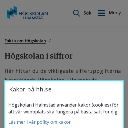
Sök på webbplatsen
Meny
Sök
English
Gå
till
Utbildning
innehåll
Fakta om Högskolan
Högskolan i siffror
Forskning
Här hittar du de viktigaste sifferuppgifterna 
beträffande Högskolan i Halmstads 
Samverkan
Kakor på hh.se
verksamhet. Siffrorna, som är hämtade ur 
lärosätets årsredovisning, ger en 
Om Högskolan
Högskolan i Halmstad använder kakor (cookies) för
ögonblicksbild som visar de senaste tre 
att vår webbplats ska fungera på bästa sätt för dig.
årens resultat. Uppgifterna uppdateras varje 
Läs mer i vår policy om kakor
Bibliotek
år i februari/mars.