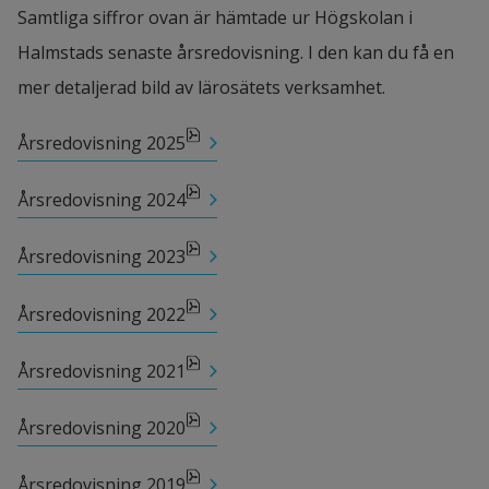
Samtliga siffror ovan är hämtade ur Högskolan i 
Halmstads senaste årsredovisning. I den kan du få en 
mer detaljerad bild av lärosätets verksamhet.
pdf, 1.5 MB, öppnas i nytt fönster.
Årsredovisning 2025
pdf, 3.4 MB, öppnas i nytt fönster.
Årsredovisning 2024
pdf, 3.4 MB, öppnas i nytt fönster.
Årsredovisning 2023
pdf, 3.7 MB, öppnas i nytt fönster.
Årsredovisning 2022
pdf, 3.7 MB, öppnas i nytt fönster.
Årsredovisning 2021
pdf, 2.4 MB, öppnas i nytt fönster.
Årsredovisning 2020
pdf, 2 MB, öppnas i nytt fönster.
Årsredovisning 2019