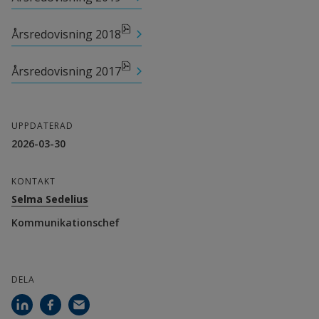
pdf, 1.8 MB, öppnas i nytt fönster.
Årsredovisning 2018
pdf, 2.8 MB, öppnas i nytt fönster.
Årsredovisning 2017
UPPDATERAD
2026-03-30
KONTAKT
Selma Sedelius
Kommunikationschef
DELA