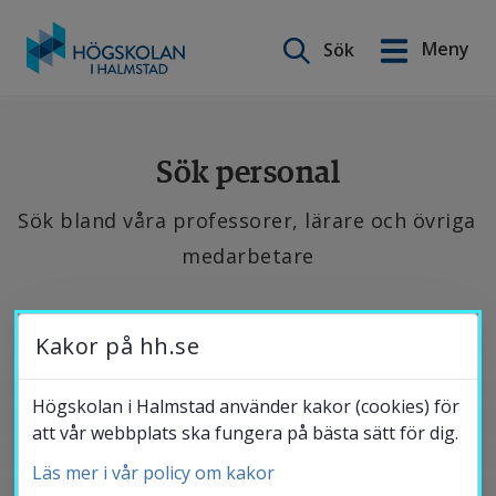
Sök på webbplatsen
Meny
Sök
English
Gå
till
Utbildning
innehåll
Sök personal
Sök bland våra professorer, lärare och övriga 
Forskning
medarbetare
Samverkan
Se 
Kakor på hh.se
de 
Om Högskolan
senaste 
Högskolan i Halmstad använder kakor (cookies) för
att vår webbplats ska fungera på bästa sätt för dig.
publikationerna, 
hitta 
Läs mer i vår policy om kakor
Bibliotek