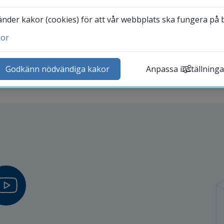
Avdelningar
der kakor (cookies) för att vår webbplats ska fungera på bä
kor
ntakta och besök oss
heter
Godkänn nödvändiga kakor
Anpassa inställninga
lender
k personal
udentwebb
Länk till annan webbplat
darbetarwebb Insidan