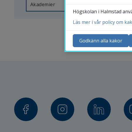
kontaktuppgifter 
Akademier
Högskolan i Halmstad använ
och 
lär 
Läs mer i vår policy om ka
Ko
dig 
Ny
Godkänn alla kakor
mer 
Ka
om 
Sö
professorer, 
St
lärare 
Me
och 
övriga 
medarbetare 
på 
Högskolan 
i 