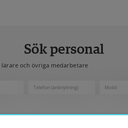
tbildning
Sök personal
orskning
, lärare och övriga medarbetare
amverkan
m Högskolan
Avdelningar
ibliotek