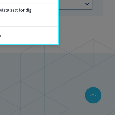
sta sätt för dig.
r
s.