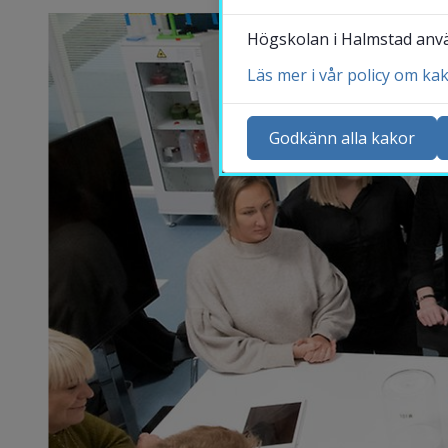
Högskolan i Halmstad använ
Läs mer i vår policy om ka
Ko
Ny
Godkänn alla kakor
Ka
Sö
St
Me