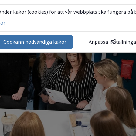
der kakor (cookies) för att vår webbplats ska fungera på bä
kor
ntakta och besök oss
heter
Godkänn nödvändiga kakor
Anpassa inställninga
lender
k personal
udentwebb
Länk till annan webbplat
darbetarwebb Insidan