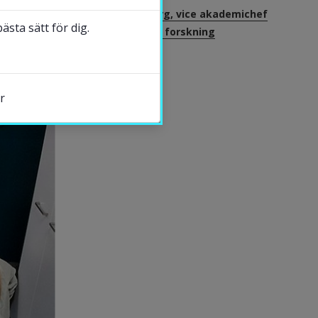
Jeanette Sjöberg, vice akademichef
sta sätt för dig.
med ansvar för forskning
DELA
r
s.