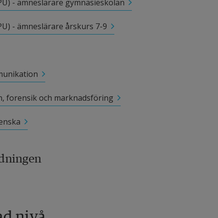
PU) - ämneslärare gymnasieskolan
U) - ämneslärare årskurs 7-9
munikation
n, forensik och marknadsföring
venska
ldningen
ad nivå