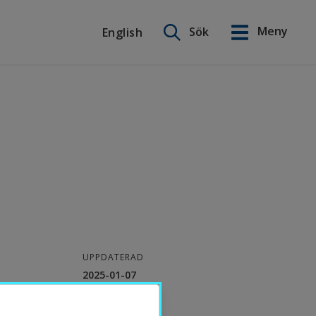
Sök på webbplatsen
Meny
Sök
English
English
UPPDATERAD
2025-01-07
KONTAKT