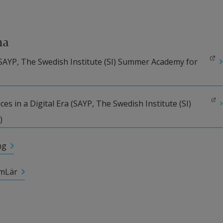
ma
(SAYP, The Swedish Institute (SI) Summer Academy for 
s in a Digital Era (SAYP, The Swedish Institute (SI) 
)
ng
amLär