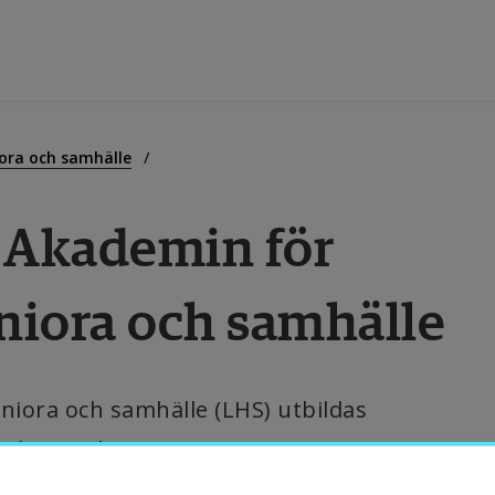
tbildning
ora och samhälle
 Akademin för 
orskning
niora och samhälle
amverkan
m Högskolan
iora och samhälle (LHS) utbildas 
ultur- och statsvetare.
ibliotek