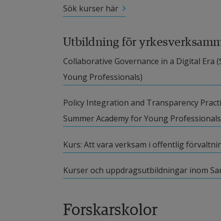
Sök kurser här
Utbildning för yrkesverksam
Länk till annan webbplats.
Collaborative Governance in a Digital Era 
Young Professionals)
Länk till annan webbplats.
Policy Integration and Transparency Practice
Summer Academy for Young Professionals
Kurs: Att vara verksam i offentlig förvaltni
Kurser och uppdragsutbildningar inom S
Forskarskolor