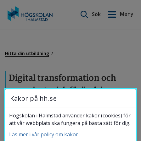
Sök på webbplatsen
Meny
Sök
English
Gå
till
Utbildning
innehåll
Hitta din utbildning
Forskning
Digital transformation och 
organisatorisk förändring
Samverkan
Kakor på hh.se
4 hp
Om Högskolan
Högskolan i Halmstad använder kakor (cookies) för
Kursen är för yrkesverksamma och ingår i programmet
att vår webbplats ska fungera på bästa sätt för dig.
MAISTR (hh.se/maistr) där du som deltagare kan läsa
Läs mer i vår policy om kakor
Bibliotek
hela programmet eller enstaka kurser. Kursen ingår i