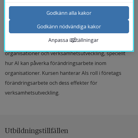
kursspåret innovation management och ges på distans
Godkänn alla kakor
på engelska.
Godkänn nödvändiga kakor
Kontakta och besök oss
Anpassa inställningar
Nyheter
Kursen introducerar hur AI kan användas i
Kalender
organisationer och verksamhetsutveckling, speciellt
Sök personal
hur AI kan påverka förändringsarbete inom
Studentwebb
organisationer. Kursen hanterar AIs roll i företags
Länk till anna
Medarbetarwebb Insidan
förändringsarbete och dess effekter för
verksamhetsutveckling.
Utbildningstillfällen