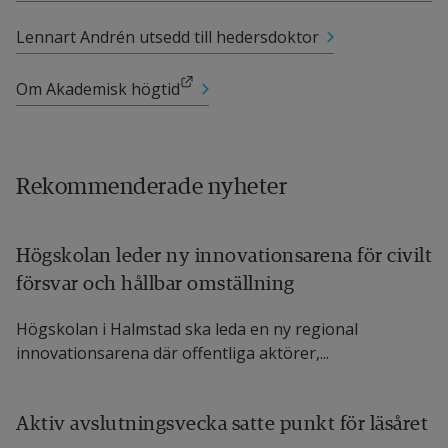
Länk till annan webbplats.
systemteknik
Lennart Andrén utsedd till hedersdoktor
Katrin Häggström Westberg, filosofie doktor i 
Länk till annan webbplats.
Om Akademisk högtid
Länk till annan webbplats.
hälsa och livsstil
Länk ti
Thomas Lindgren, filosofie doktor i informatik
Rekommenderade nyheter
Lukas Linnér, filosofie doktor i hälsa och livsstil 
Länk till annan webbplats.
inriktning idrottspsykologi 
Högskolan leder ny innovationsarena för civilt
försvar och hållbar omställning
Högskolan i Halmstad ska leda en ny regional
innovationsarena där offentliga aktörer,...
Aktiv avslutningsvecka satte punkt för läsåret