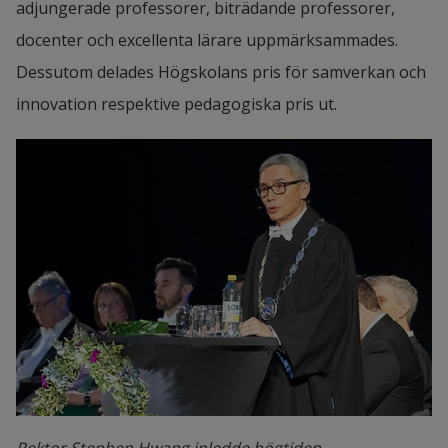
adjungerade professorer, biträdande professorer, 
docenter och excellenta lärare uppmärksammades. 
Dessutom delades Högskolans pris för samverkan och 
innovation respektive pedagogiska pris ut.