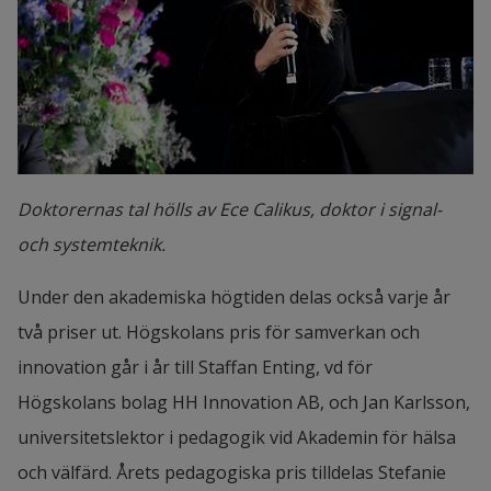
ämnesområde inom forskning och undervisning, 
men också i förhållande till världen utanför 
akademin. Professorerna ska bidra till lärosätets 
utveckling, vara framåtsträvande och nytänkande, 
och de ska vara tydliga med att det är de och deras 
medarbetare som har kompentensen att ställa de 
Doktorernas tal hölls av Ece Calikus, doktor i signal-
rätta vetenskapliga frågorna, betonade Åsa 
och systemteknik.
Andersson.
Under den akademiska högtiden delas också varje år 
två priser ut. Högskolans pris för samverkan och 
innovation går i år till Staffan Enting, vd för 
Högskolans bolag HH Innovation AB, och Jan Karlsson, 
universitetslektor i pedagogik vid Akademin för hälsa 
och välfärd. Årets pedagogiska pris tilldelas Stefanie 