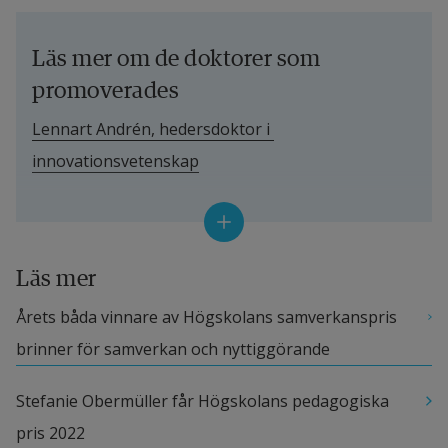
Läs mer om de doktorer som 
promoverades
Lennart Andrén, hedersdoktor i 
innovationsvetenskap
Dulce Afonso Goncalves, filosofie doktor i 
Länk till annan webbplats.
informatik
Läs mer
Länk
Mikael Ahlborg, filosofie doktor i hälsa och livsstil
Årets båda vinnare av Högskolans samverkanspris 
Awais Ashfaq, teknologie doktor i signal- och 
brinner för samverkan och nyttiggörande
Länk till annan webbplats.
systemteknik
Stefanie Obermüller får Högskolans pedagogiska 
Ece Calikus, teknologie doktor i signal- och 
pris 2022