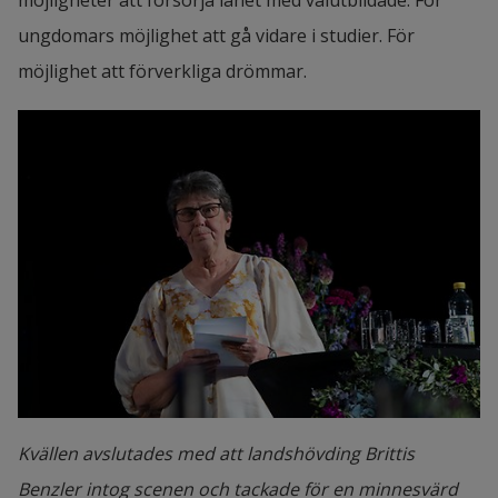
ungdomars möjlighet att gå vidare i studier. För 
möjlighet att förverkliga drömmar.
Kvällen avslutades med att landshövding Brittis
Benzler intog scenen och tackade för en minnesvärd