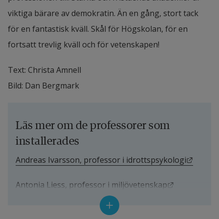
viktiga bärare av demokratin. Än en gång, stort tack 
för en fantastisk kväll. Skål för Högskolan, för en 
fortsatt trevlig kväll och för vetenskapen!
Text: Christa Amnell
Bild: Dan Bergmark
Läs mer om de professorer som 
installerades
Länk ti
Andreas Ivarsson, professor i idrottspsykologi
Länk till an
Antonia Liess, professor i miljövetenskap
Länk till annan
Maria Åkesson, professor i informatik