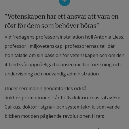
samband med årets installationsföreläsningar, 
som hölls i onsdags, höll också Lennart Andrén sin 
”Vetenskapen har ett ansvar att vara en 
hedersdoktorsföreläsning med titeln ”Högskolan i 
röst för dem som behöver höras”
Halmstads betydelse för nyföretagande och 
Vid fredagens professorsinstallation höll Antonia Liess, 
kommersialisering”. Föreläsningen hade formen av 
professor i miljövetenskap, professorernas tal, där 
ett samtal med Jonas Gabrielsson, professor i 
hon talade om sin passion för vetenskapen och om den 
företagsekonomi, och bjöd på minnen och insikter 
ibland svåruppnåeliga balansen mellan forskning och 
från Lennart Andréns, först anställning vid, och 
undervisning och nödvändig administration.
därefter långa samarbete med Högskolan i 
Halmstad.
Under ceremonin genomfördes också 
doktorspromotionen. I år hölls doktorernas tal av Ece 
Årets installationsföreläsningar leddes av Åsa 
Calikus, doktor i signal- och systemteknik, som vände 
Andersson, professor i biomedicin och ordförande 
blicken mot den pågående revolutionen i Iran:
i Högskolans rekryteringskommitté. I sitt 
öppningsanförande lyfte hon särskilt fram den 