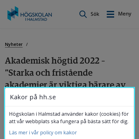
Sök på webbplatsen
Meny
Sök
English
Gå
till
Utbildning
innehåll
Nyheter
Akademisk högtid 2022 – 
Forskning
”Starka och fristående 
akademier är viktiga bärare av 
Samverkan
demokratin”
Kakor på hh.se
Om Högskolan
I fredags, 18 november, firade Högskolan i 
Högskolan i Halmstad använder kakor (cookies) för
att vår webbplats ska fungera på bästa sätt för dig.
Halmstad sin traditionsenliga akademiska 
Läs mer i vår policy om kakor
högtid, en fest för att fira akademiska 
Bibliotek