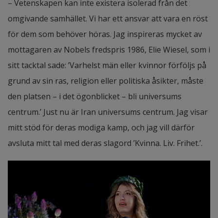
– Vetenskapen kan inte existera isolerad från det 
vetenskapliga bredd som lärosätet besitter:
omgivande samhället. Vi har ett ansvar att vara en röst 
för dem som behöver höras. Jag inspireras mycket av 
– De nya professorerna har vitt skilda 
mottagaren av Nobels fredspris 1986, Elie Wiesel, som i 
forskningsområden, från våtmarker till hälsosamt 
sitt tacktal sade: ’Varhelst män eller kvinnor förföljs på 
deltagande i idrott, och slutligen digitalisering och 
grund av sin ras, religion eller politiska åsikter, måste 
tjänsteinnovation. Att vi har professorer inom 
den platsen – i det ögonblicket – bli universums 
många områden är en styrka och visar på 
centrum.’ Just nu är Iran universums centrum. Jag visar 
Högskolan i Halmstads bredd.
mitt stöd för deras modiga kamp, och jag vill därför 
Professorerna representerar kunskapsfronten 
avsluta mitt tal med deras slagord ’Kvinna. Liv. Frihet.’.
och är en av de främsta inom sitt ämnesområde. 
De utgör därför den akademiska ryggraden vid ett 
lärosäte.
– Professorernas uppgift är att företräda sitt 